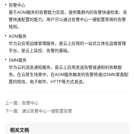
告警中心
用
户
基于AOM服务的告警能力实现，提供集群内的告警快速检索、告
指
警快速配置的能力。用户可以通过告警中心一键配置常用的告警
南
规则。
AOM服务
集
华为云应用运维管理服务，是云上应用的一站式立体化运维管理
群
平台，是云上监控、告警的基础。
工
SMN服务
作
华为云的消息通知服务，是云上应用发送告警或通知的依赖服
负
务。在云原生场景中，在AOM服务触发的告警将通过SMN里面配
载
置的短信、电子邮件、HTTP等方式发送。
镜
像
上一篇：告警中心
缓
下一篇：通过告警中心一键配置告警
存
网
相关文档
络