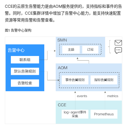
服
CCE的云原生告警能力是由AOM服务提供的，支持指标和事件的告
务
警。同时，CCE集群详情中增加了告警中心能力，能支持快速配置
公
资源等常用告警和告警查看。
告
图1
告警中心架构
产
品
介
绍
计
费
说
明
快
速
入
门