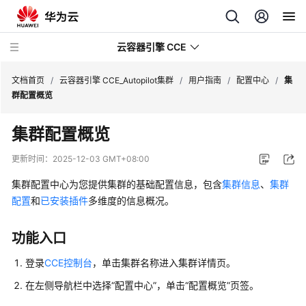
云容器引擎 CCE
文档首页
/
云容器引擎 CCE_Autopilot集群
/
用户指南
/
配置中心
/
集
群配置概览
集群配置概览
最
更新时间：
2025-12-03 GMT+08:00
新
集群配置中心为您提供集群的基础配置信息，包含
集群信息
、
集群
动
配置
和
已安装插件
多维度的信息概况。
态
服
功能入口
务
登录
CCE控制台
，单击集群名称进入集群详情页。
公
告
在左侧导航栏中选择“配置中心”，单击“配置概览”页签。