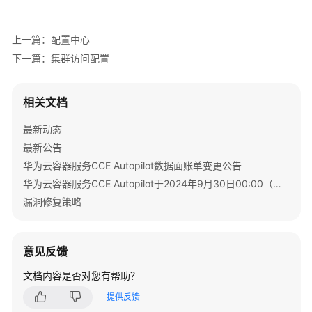
原
生
观
上一篇：配置中心
测
下一篇：集群访问配置
命
相关文档
名
空
最新动态
间
最新公告
配
华为云容器服务CCE Autopilot数据面账单变更公告
置
华为云容器服务CCE Autopilot于2024年9月30日00:00（北京时间）转商
项
漏洞修复策略
与
密
钥
意见反馈
弹
文档内容是否对您有帮助？
性
提供反馈
伸