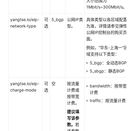
大小范围为
Pod
1Mbit/s~300Mbit/s。
配
置
yangtse.io/eip-
可
5_bgp
公网IP类
具体类型以各区域配置
固
network-type
选
型。
为准，详情请参见弹性
定
公网IP控制台的购买页
EIP
面。
例如，“华东-上海一”区
从
域支持以下类型：
容
5_bgp：全动态BGP
器
访
5_sbgp：静态BGP
问
公
yangtse.io/eip-
可
空
按流量
bandwidth：按带宽
网
charge-mode
选
计费或
计费
按带宽
traffic：按流量计费
存
计费。
储
建议填
写该参
云
数。
若
原
该参数