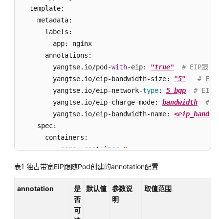
  template:

    metadata:

网
络
      labels:

概
        app: nginx

述
      annotations:

        yangtse.io/pod-
with
-eip: 
"true"
# EIP跟随
容
        yangtse.io/eip-bandwidth-size: 
"5"
# EI
器
        yangtse.io/eip-network-
type
: 
5_bgp
# EIP
网
        yangtse.io/eip-charge-mode: 
bandwidth
# 
络
        yangtse.io/eip-bandwidth-name: 
<eip_bandwi
    spec:

服
      containers:

务
        - name: container-
0
（Service）
          image: nginx:alpine

表1
独占带宽EIP跟随Pod创建的annotation配置
          resources:

路
            limits:

由
annotation
是
默认值
参数说
取值范围
（Ingress）
              cpu: 250m

否
明
              memory: 500Mi

可
Pod