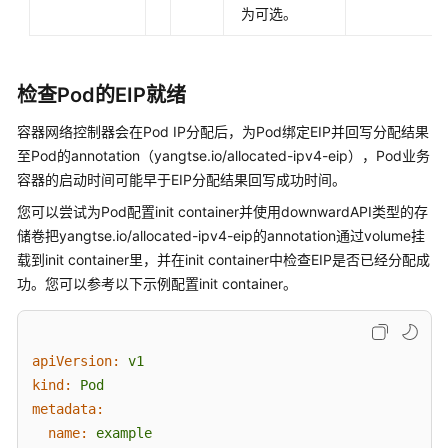
为可选。
云
服
务
检查Pod的EIP就绪
等
级
容器网络控制器会在Pod IP分配后，为Pod绑定EIP并回写分配结果
协
至Pod的annotation（yangtse.io/allocated-ipv4-eip），Pod业务
议
容器的启动时间可能早于EIP分配结果回写成功时间。
（SLA）
您可以尝试为Pod配置init container并使用downwardAPI类型的存
白
储卷把yangtse.io/allocated-ipv4-eip的annotation通过volume挂
皮
载到init container里，并在init container中检查EIP是否已经分配成
书
功。您可以参考以下示例配置init container。
资
源
apiVersion:
v1
支
kind:
Pod
持
metadata:
区
域
name:
example