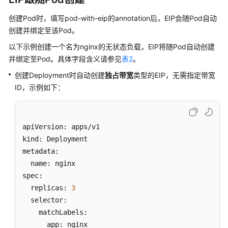
用
创建Pod时，填写pod-with-eip的annotation后，EIP会随Pod自动
户
创建并绑定至该Pod。
指
南
以下示例创建一个名为nginx的无状态负载，EIP将随Pod自动创建
并绑定至Pod。具体字段含义请参见
表2
。
集
创建Deployment时自动创建
独占带宽
类型的EIP，无需指定带宽
群
ID，示例如下：
工
作
负
apiVersion: apps/v1

载
kind: Deployment

metadata:

镜
  name: nginx

像
spec:

缓
  replicas: 
3
存
  selector:

    matchLabels:

网
      app: nginx

络