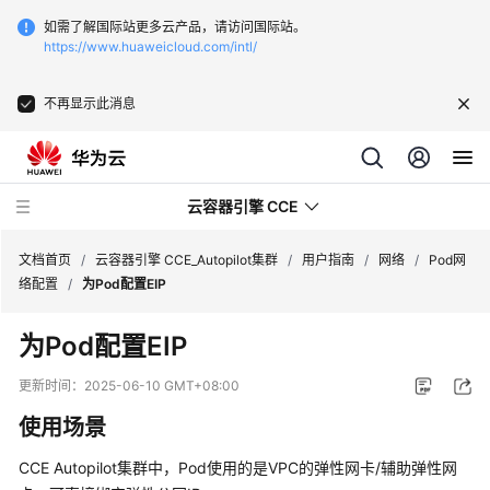
如需了解国际站更多云产品，请访问国际站。
https://www.huaweicloud.com/intl/
不再显示此消息
云容器引擎 CCE
文档首页
/
云容器引擎 CCE_Autopilot集群
/
用户指南
/
网络
/
Pod网
络配置
/
为Pod配置EIP
为Pod配置EIP
最
更新时间：
2025-06-10 GMT+08:00
新
使用场景
动
态
CCE Autopilot集群中，Pod使用的是VPC的弹性网卡/辅助弹性网