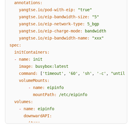
annotations:
系
yangtse.io/pod-with-eip:
"true"
统
yangtse.io/eip-bandwidth-size:
"5"
权
yangtse.io/eip-network-type:
5_bgp
限
yangtse.io/eip-charge-mode:
bandwidth
yangtse.io/eip-bandwidth-name:
"xxx"
spec:
initContainers:
-
name:
init
image:
busybox:latest
command:
 [
'timeout'
, 
'60'
, 
'sh'
, 
'-c'
, 
"until gr
volumeMounts:
-
name:
eipinfo
mountPath:
/etc/eipinfo
volumes:
-
name:
eipinfo
downwardAPI:
items:
-
path:
"allocated-ipv4-eip"