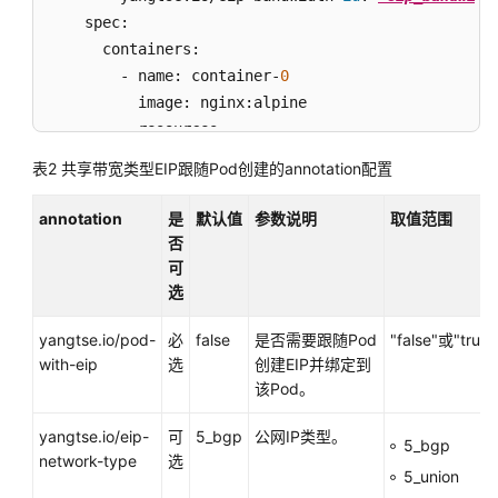
践
    spec:

      containers:

API
        - name: container-
0
参
          image: nginx:alpine

考
          resources:

            limits:

SDK
表2
共享带宽类型EIP跟随Pod创建的annotation配置
              cpu: 250m

参
              memory: 500Mi

考
annotation
是
默认值
参数说明
取值范围
            requests:

否
              cpu: 250m

常
可
              memory: 500Mi

见
选
问
      imagePullSecrets:

yangtse.io/pod-
必
false
是否需要跟随Pod
"false"或"true"
题
        - name: default-secret
with-eip
选
创建EIP并绑定到
该Pod。
视
频
yangtse.io/eip-
可
5_bgp
公网IP类型。
帮
5_bgp
network-type
选
助
5_union