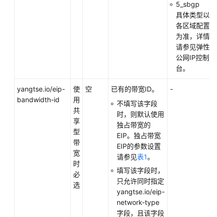
5_sbgp
文
具体类型以
档
各区域配置
下
为准，详情
载
请参见弹性
公网IP控制
台。
通
用
yangtse.io/eip-
使
空
已有的带宽ID。
-
参
bandwidth-id
用
考
不填写该字段
共
时，则默认使用
享
产
独占带宽的
型
品
EIP。独占带宽
带
术
EIP的参数设置
宽
语
请参见
表1
。
时
填写该字段时，
必
责
只允许同时指定
选
任
yangtse.io/eip-
共
network-type
担
字段，且该字段