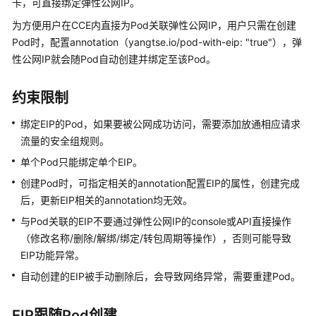
卡，可直接绑定弹性公网IP。
服
为方便用户在CCE内直接为Pod关联弹性公网IP，用户只需在创建
务
Pod时，配置annotation（yangtse.io/pod-with-eip: "true"），弹
公
告
性公网IP就会随Pod自动创建并绑定至该Pod。
产
约束限制
品
介
绑定EIP的Pod，如果要被公网成功访问，需要添加放通相应请求
绍
流量的安全组规则。
单个Pod只能绑定单个EIP。
计
创建Pod时，可指定相关的annotation配置EIP的属性，创建完成
费
后，更新EIP相关的annotation均无效。
说
明
与Pod关联的EIP不要通过弹性公网IP的console或API直接操作
（修改名称/删除/解绑/绑定/转包周期等操作），否则可能导致
快
EIP功能异常。
速
自动创建的EIP被手动删除后，会导致网络异常，需要重建Pod。
入
门
EIP跟随Pod创建