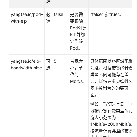
            requests:

选
网
              cpu: 250m

络
yangtse.io/pod-
必
false
是否需
"false"或"true"。
              memory: 500Mi

配
with-eip
选
要跟随
      imagePullSecrets:

置
Pod创建
        - name: default-secret
EIP并绑
为
定到该
Pod
Pod。
配
置
yangtse.io/eip-
可
5
带宽大
具体范围以各区域配置
固
bandwidth-size
选
小，单
为准，根据带宽的计费
定
位为
类型不同可能存在差
IP
Mbit/s。
异，详情请参见弹性公
网IP控制台的购买页
为
面。
Pod
例如，“华东-上海一”区
配
域按带宽计费类型的带
置
宽大小范围为
EIP
1Mbit/s~2000Mbit/s、
按流量计费类型的带宽
为