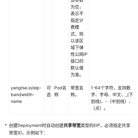
生
为空，
观
表示不
测
指定计
费模
命
式，则
名
以该区
空
域下弹
间
性公网IP
接口的
配
默认值
置
为准。
项
与
yangtse.io/eip-
可
Pod名
带宽名
1-64个字符，支持数
密
bandwidth-
选
称
称。
字、字母、中文、_(下
钥
name
划线)、-（中划线）、.
（点）。
弹
性
创建Deployment时自动创建
共享带宽
类型的EIP，必须指定共享
伸
带宽ID，示例如下：
缩