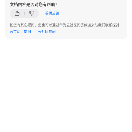
文档内容是否对您有帮助？
提供反馈
如您有其它疑问，您也可以通过华为云社区问答频道来与我们联系探讨
云宝助手提问
云社区提问
©2026 Huaweicloud.com 版权所有
黔ICP备20004760号-14
苏B2-20130048号
A2.B1.B2-20070312
增值电信业务经营许可证：B1.B2-20200593 | 代理域名注册服务机构：新网、西数