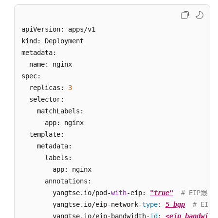
插
件
apiVersion: apps/v1

kind: Deployment

模
metadata:

板
  name: nginx

（Helm
spec:

Chart）
  replicas: 
3
  selector:

权
    matchLabels:

限
      app: nginx

  template:

配
    metadata:

置
      labels:

中
        app: nginx

心
      annotations:

最
        yangtse.io/pod-
with
-eip: 
"true"
# EIP跟随
佳
        yangtse.io/eip-network-
type
: 
5_bgp
# EIP
实
        yangtse.io/eip-bandwidth-
id
: 
<eip_bandwidt