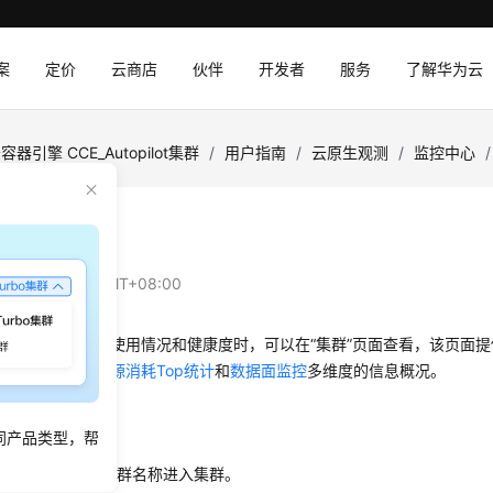
案
定价
云商店
伙伴
开发者
服务
了解华为云
容器引擎 CCE_Autopilot集群
/
用户指南
/
云原生观测
/
监控中心
/
监控
：
2025-07-25 GMT+08:00
测整个集群的资源使用情况和健康度时，可以在“集群”页面查看，该页面
资源健康概况
、
资源消耗Top统计
和
数据面监控
多维度的信息概况。
口
同产品类型，帮
CE控制台
，单击集群名称进入集群。