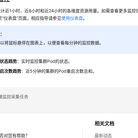
计近1小时、近8小时和近24小时的各维度资源用量。如需查看更多监控
至“仪表盘”页面，相应指导请参见
使用仪表盘
。
明：
可以将鼠标悬停在图表上，以便查看每分钟的监控数据。
量状态趋势
：实时监控集群Pod的状态。
重启次数趋势
：近5分钟的集群的Pod重启次数总和。
理监控采集任务
相关文档
否对您有帮助？
最新动态