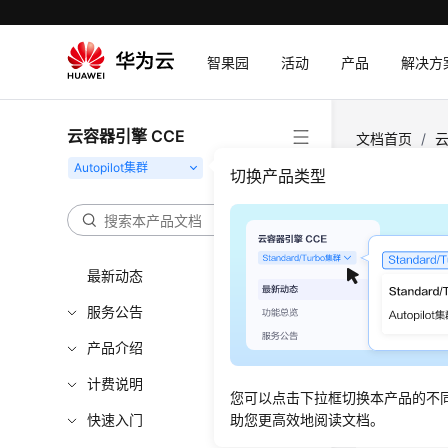
智果园
活动
产品
解决方
云容器引擎 CCE
文档首页
/
云
切换产品类型
集群
更新时间
最新动态
服务公告
当您想观
况，包含
产品介绍
计费说明
功能入
您可以点击下拉框切换本产品的不
快速入门
助您更高效地阅读文档。
登录
C