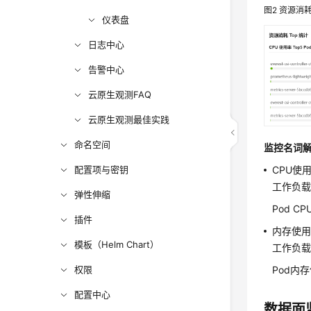
图2
资源消耗
仪表盘
日志中心
告警中心
云原生观测FAQ
云原生观测最佳实践
命名空间
监控名词
配置项与密钥
CPU使
工作负载
弹性伸缩
Pod C
插件
内存使
模板（Helm Chart）
工作负载
权限
Pod内
配置中心
数据面