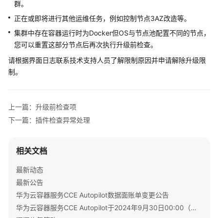
群。
产
品
正在或即将进行其他运维任务，例如控制节点3AZ改造等。
介
集群中存在容器运行时为Docker但OS与节点池配置不同的节点，
绍
您可以重置这部分节点后再次执行升级前检查。
计
请根据界面日志联系技术支持人员了解限制原因并申请解除升级限
费
制。
说
明
上一篇：升级前检查项
快
下一篇：插件检查异常处理
速
入
门
相关文档
用
最新动态
户
最新公告
指
华为云容器服务CCE Autopilot数据面账单变更公告
南
华为云容器服务CCE Autopilot于2024年9月30日00:00（北京时间）转商