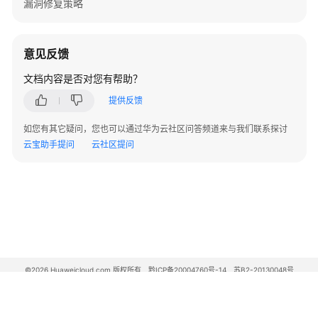
漏洞修复策略
集
群
意见反馈
集
群
文档内容是否对您有帮助？
概
提供反馈
述
如您有其它疑问，您也可以通过华为云社区问答频道来与我们联系探讨
集
云宝助手提问
云社区提问
群
版
本
发
布
说
明
©2026 Huaweicloud.com 版权所有
黔ICP备20004760号-14
苏B2-20130048号
购
A2.B1.B2-20070312
买
增值电信业务经营许可证：B1.B2-20200593 | 代理域名注册服务机构：新网、西数
电子营业执照
贵公网安备 52990002000093号
CCE