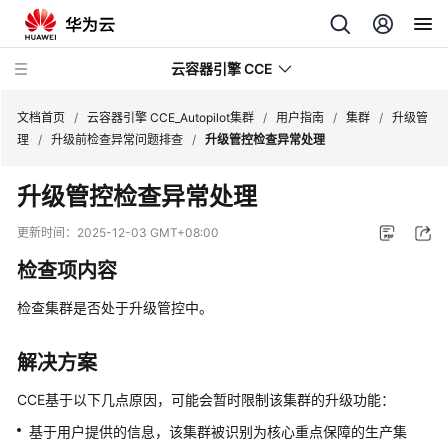
云容器引擎 CCE
文档首页
/
云容器引擎 CCE_Autopilot集群
/
用户指南
/
集群
/
升级管
理
/
升级前检查异常问题排查
/
升级管控检查异常处理
升级管控检查异常处理
最
更新时间：
2025-12-03 GMT+08:00
新
检查项内容
动
态
检查集群是否处于升级管控中。
服
解决方案
务
公
CCE基于以下几点原因，可能会暂时限制该集群的升级功能：
告
基于用户提供的信息，该集群被识别为核心重点保障的生产集