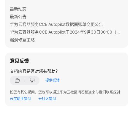
络
配
最新动态
置
最新公告
华为云容器服务CCE Autopilot数据面账单变更公告
从
华为云容器服务CCE Autopilot于2024年9月30日00:00（北京时间）转商
容
漏洞修复策略
器
访
问
意见反馈
公
网
文档内容是否对您有帮助？
提供反馈
存
储
如您有其它疑问，您也可以通过华为云社区问答频道来与我们联系探讨
云宝助手提问
云社区提问
云
原
生
观
测