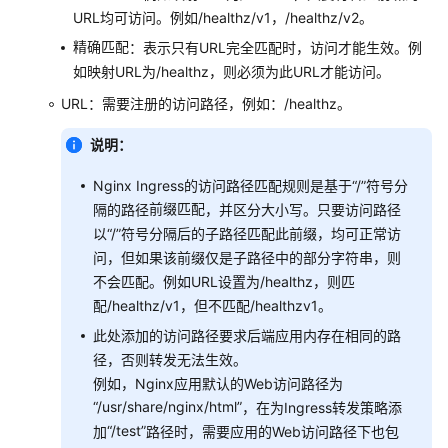
Ingress
URL均可访问。例如/healthz/v1，/healthz/v2。
和
精确匹配
：表示只有URL完全匹配时，访问才能生效。例
Nginx
如映射URL为/healthz，则必须为此URL才能访问。
Ingress
对
URL：需要注册的访问路径，例如：/healthz。
比
说明：
ELB
Nginx Ingress的访问路径匹配规则是基于“/”符号分
Ingress
前缀匹配
隔的路径
，并区分大小写。只要访问路径
管
以“/”符号分隔后的子路径匹配此前缀，均可正常访
理
问，但如果该前缀仅是子路径中的部分字符串，则
Nginx
不会匹配。例如URL设置为/healthz，则匹
Ingress
配/healthz/v1，但不匹配/healthzv1。
管
此处添加的访问路径要求后端应用内存在相同的路
理
径，否则转发无法生效。
例如，Nginx应用默认的Web访问路径为
通
“/usr/share/nginx/html”
，在为Ingress转发策略添
过
“/test”
加
路径时，需要应用的Web访问路径下也包
控