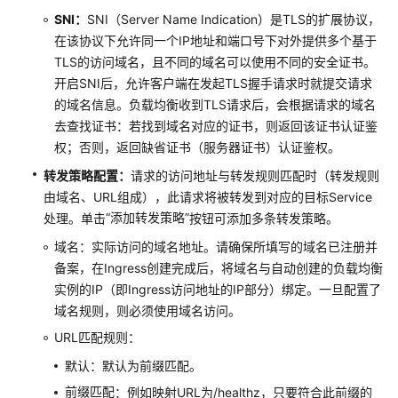
SNI：
SNI（Server Name Indication）是TLS的扩展协议，
容
在该协议下允许同一个IP地址和端口号下对外提供多个基于
器
TLS的访问域名，且不同的域名可以使用不同的安全证书。
网
开启SNI后，允许客户端在发起TLS握手请求时就提交请求
络
的域名信息。负载均衡收到TLS请求后，会根据请求的域名
去查找证书：若找到域名对应的证书，则返回该证书认证鉴
服
权；否则，返回缺省证书（服务器证书）认证鉴权。
务
（Service）
转发策略配置：
请求的访问地址与转发规则匹配时（转发规则
由域名、URL组成），此请求将被转发到对应的目标Service
路
“添加转发策略”
处理。单击
按钮可添加多条转发策略。
由
域名：实际访问的域名地址。请确保所填写的域名已注册并
（Ingress）
备案，在Ingress创建完成后，将域名与自动创建的负载均衡
实例的IP（即Ingress访问地址的IP部分）绑定。一旦配置了
路
由
域名规则，则必须使用域名访问。
概
URL匹配规则：
述
默认：默认为前缀匹配。
ELB
前缀匹配
：例如映射URL为/healthz，只要符合此前缀的