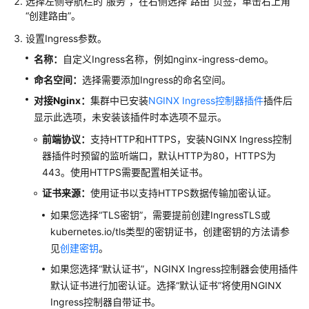
选择左侧导航栏的
“服务”
，在右侧选择
“路由”
页签，单击右上角
集
“创建路由”
。
群
设置Ingress参数。
工
名称：
自定义Ingress名称，例如nginx-ingress-demo。
作
命名空间：
选择需要添加Ingress的命名空间。
负
载
对接Nginx：
集群中已安装
NGINX Ingress控制器插件
插件后
显示此选项，未安装该插件时本选项不显示。
镜
前端协议：
支持HTTP和HTTPS，安装NGINX Ingress控制
像
器插件时预留的监听端口，默认HTTP为80，HTTPS为
缓
443。使用HTTPS需要配置相关证书。
存
证书来源：
使用证书以支持HTTPS数据传输加密认证。
网
如果您选择“TLS密钥”，需要提前创建IngressTLS或
络
kubernetes.io/tls类型的密钥证书，创建密钥的方法请参
见
创建密钥
。
网
如果您选择“默认证书”，NGINX Ingress控制器会使用插件
络
默认证书进行加密认证。选择“默认证书”将使用NGINX
概
述
Ingress控制器自带证书。