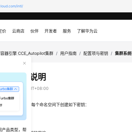
loud.com/intl/
定价
云商店
伙伴
开发者
服务
了解华为云
容器引擎 CCE_Autopilot集群
/
用户指南
/
配置项与密钥
/
集群系统
系统密钥说明
：
2025-06-10 GMT+08:00
topilot集群默认会在每个命名空间下创建如下密钥：
secret
b
同产品类型，帮