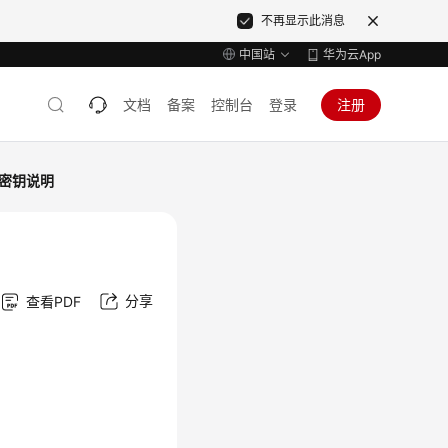
不再显示此消息
中国站
华为云App
文档
备案
控制台
登录
注册
密钥说明
分享
查看PDF