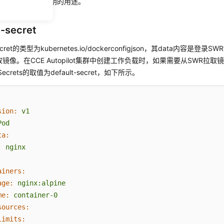
细介绍这个几个密钥的用途。
t-secret
-secret的类型为kubernetes.io/dockerconfigjson，其data内容
取镜像。在CCE Autopilot集群中创建工作负载时，如果需要从SWR拉
llSecrets的取值为default-secret，如下所示。
sion:
v1
Pod
ta:
:
nginx
ainers:
age:
nginx:alpine
me:
container-0
sources:
limits: