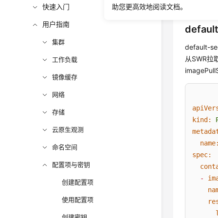
下面将详
快速入门
助您更高效地阅读文档。
用户指南
defaul
集群
default
从SWR拉
工作负载
imagePu
镜像缓存
网络
apiVer
存储
kind:
云原生观测
metada
name
命名空间
spec:
配置项与密钥
cont
-
im
创建配置项
na
使用配置项
re
创建密钥