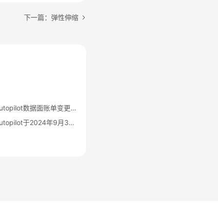
下一篇：弹性伸缩
华为云容器服务CCE Autopilot数据面账单变更公告
华为云容器服务CCE Autopilot于2024年9月30日00:00（北京时间）转商