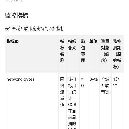
说
明
监控指标
快
速
表1
全域互联带宽支持的监控指标
入
门
指标ID
指
指标
取
单位
测量
监控
标
含义
值
对象
周期
用
名
范
（维
（原
户
称
围
度）
始指
指
标）
南
network_bytes
网
该指
≥
Byte
全域
1分
云
络
标用
0
互联
钟
连
流
于统
带宽
接
量
计
实
值
GCB
例
在当
操
前周
作
期的
指