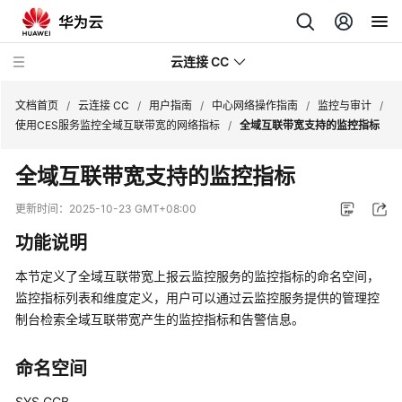
云连接 CC
文档首页
/
云连接 CC
/
用户指南
/
中心网络操作指南
/
监控与审计
/
使用CES服务监控全域互联带宽的网络指标
/
全域互联带宽支持的监控指标
最
全域互联带宽支持的监控指标
新
动
更新时间：
2025-10-23 GMT+08:00
态
功能说明
产
本节定义了全域互联带宽上报云监控服务的监控指标的命名空间，
品
监控指标列表和维度定义，用户可以通过云监控服务提供的管理控
介
制台检索全域互联带宽产生的监控指标和告警信息。
绍
计
命名空间
费
SYS.GCB