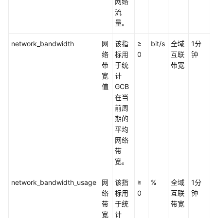
网络
南
流
量。
中
network_bandwidth
心
网
该指
≥
bit/s
全域
1分
网
络
标用
0
互联
钟
络
带
于统
带宽
操
宽
计
作
值
GCB
指
在当
南
前周
期的
平均
通
网络
过
带
IAM
宽。
授
予
network_bandwidth_usage
网
该指
≥
%
全域
1分
使
络
标用
0
互联
钟
用
带
于统
带宽
中
宽
计
心