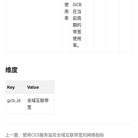
使
GCB
网
用
在当
络
率
前周
的
期的
权
带宽
限
使用
率。
中
心
网
络
维度
全
Key
Value
域
互
gcb_id
全域互联带
联
宽
带
宽
监
上一篇：使用CES服务监控全域互联带宽的网络指标
控