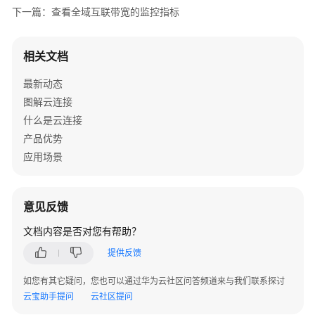
与
下一篇：查看全域互联带宽的监控指标
审
计
相关文档
使
最新动态
用
图解云连接
CES
什么是云连接
服
务
产品优势
监
应用场景
控
CC
中
意见反馈
心
网
文档内容是否对您有帮助？
络
提供反馈
的
网
如您有其它疑问，您也可以通过华为云社区问答频道来与我们联系探讨
络
云宝助手提问
云社区提问
指