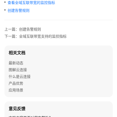
介
查看全域互联带宽的监控指标
绍
创建告警规则
计
费
上一篇：创建告警规则
说
下一篇：全域互联带宽支持的监控指标
明
快
相关文档
速
入
最新动态
门
图解云连接
什么是云连接
用
产品优势
户
应用场景
指
南
云
意见反馈
连