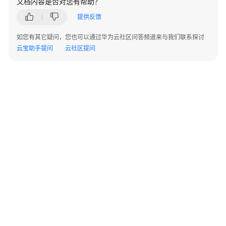
文档内容是否对您有帮助？
接
实
提供反馈
例
如您有其它疑问，您也可以通过华为云社区问答频道来与我们联系探讨
操
云宝助手提问
云社区提问
作
指
南
中
心
网
络
操
作
指
南
通
©2026 Huaweicloud.com 版权所有
黔ICP备20004760号-14
苏B2-20130048号
过
A2.B1.B2-20070312
增值电信业务经营许可证：B1.B2-20200593 | 代理域名注册服务机构：新网、西数
IAM
电子营业执照
贵公网安备 52990002000093号