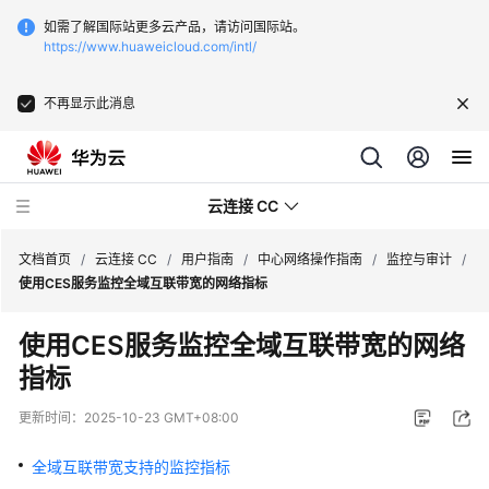
如需了解国际站更多云产品，请访问国际站。
https://www.huaweicloud.com/intl/
不再显示此消息
云连接 CC
文档首页
/
云连接 CC
/
用户指南
/
中心网络操作指南
/
监控与审计
/
使用CES服务监控全域互联带宽的网络指标
最
使用CES服务监控全域互联带宽的网络
新
指标
动
态
更新时间：
2025-10-23 GMT+08:00
产
全域互联带宽支持的监控指标
品