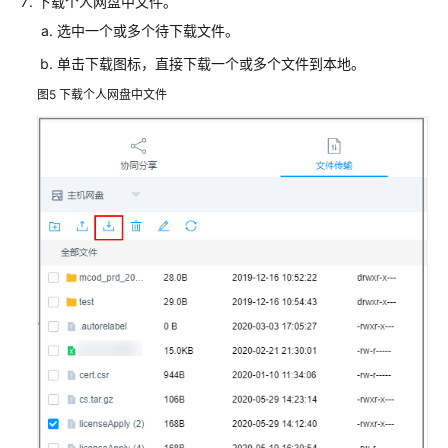
下载个人网盘中文件。
行
选中一个或多个待下载文件。
运
维
单击下载图标，直接下载一个或多个文件到本地。
图5
下载个人网盘中文件
通
过
FTP/SFTP
客
户
端
登
录
文
件
传
输
类
资
源
进