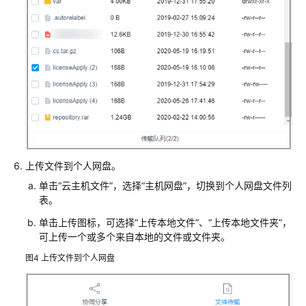
机
主
机
资
源
运
维
设
置
上传文件到个人网盘。
通
过
单击
“云主机文件”
，选择
“主机网盘”
，切换到个人网盘文件列
Web
表。
浏
单击上传图标，可选择
“上传本地文件”
、
“上传本地文件夹”
，
览
可上传一个或多个来自本地的文件或文件夹。
器
图4
上传文件到个人网盘
登
录
主
机