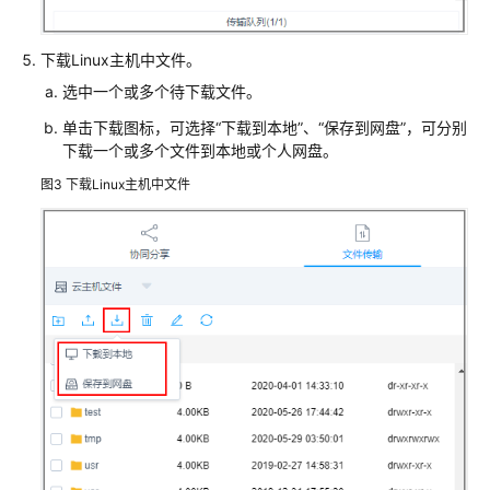
理
资
下载Linux主机中文件。
源
选中一个或多个待下载文件。
管
理
单击下载图标，可选择
“下载到本地”
、
“保存到网盘”
，可分别
下载一个或多个文件到本地或个人网盘。
策
图3
下载Linux主机中文件
略
管
理
资
源
运
维
运
维
主