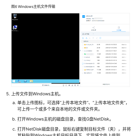
行
图6
Windows主机文件传输
运
维
批
量
登
录
主
机
进
行
运
维
上传文件到Windows主机。
文
单击上传图标，可选择
“上传本地文件”
、
“上传本地文件夹”
，
件
可上传一个或多个来自本地的文件或文件夹。
传
打开Windows主机的磁盘目录，查找G盘NetDisk。
输
打开NetDisk磁盘目录，鼠标右键复制目标文件（夹），并将
其粘贴到Windows主机目标目录下，实现将文件上传到
协