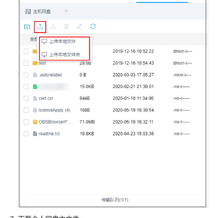
资
源
进
行
运
维
通
过
SSH
客
户
端
登
录
主
机
资
源
进