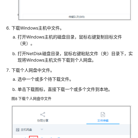
应
用
运
下载Windows主机中文件。
维
打开Windows主机的磁盘目录，鼠标右键复制目标文件
容
（夹）。
器
打开NetDisk磁盘目录，鼠标右键粘贴文件（夹）目录下，实
现将Windows主机文件下载到个人网盘。
运
维
下载个人网盘中文件。
脚
选中一个或多个待下载文件。
本
管
单击下载图标，直接下载一个或多个文件到本地。
理
图8
下载个人网盘中文件
快
速
运
维