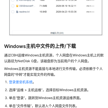
行
运
维
通
过
SSO
单
点
Windows主机中文件的上传/下载
登
通过CBH运维Windows主机资源，个人网盘在Windows主机上的默
录
工
认路径为NetDisk G盘，该磁盘即为当前用户的个人网盘。
具
Windows主机资源不能直接与本地进行文件传输，必须依赖于个人
登
网盘的“中转”才能实现文件的传输。
录
登录堡垒机系统
主
。
机
选择
“
运维 > 主机运维
”
，选择目标Windows主机资源。
资
单击
“登录”
源
，跳转到Windows主机资源运维界面。
进
单击
“文件传输”
，默认进入个人网盘文件列表。