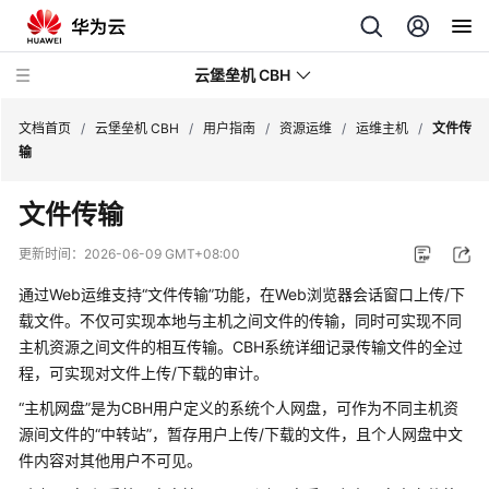
云堡垒机 CBH
文档首页
/
云堡垒机 CBH
/
用户指南
/
资源运维
/
运维主机
/
文件传
输
文件传输
最
更新时间：
2026-06-09 GMT+08:00
新
通过Web运维支持
“文件传输”
功能，在Web浏览器会话窗口上传/下
动
载文件。不仅可实现本地与主机之间文件的传输，同时可实现不同
态
主机资源之间文件的相互传输。CBH系统详细记录传输文件的全过
程，可实现对文件上传/下载的审计。
服
务
“主机网盘”
是为CBH用户定义的系统个人网盘，可作为不同主机资
公
源间文件的“中转站”，暂存用户上传/下载的文件，且个人网盘中文
告
件内容对其他用户不可见。