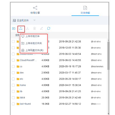
垒
机
系
统
查
看
系
统
桌
面
部
门
管
理
用
户
管