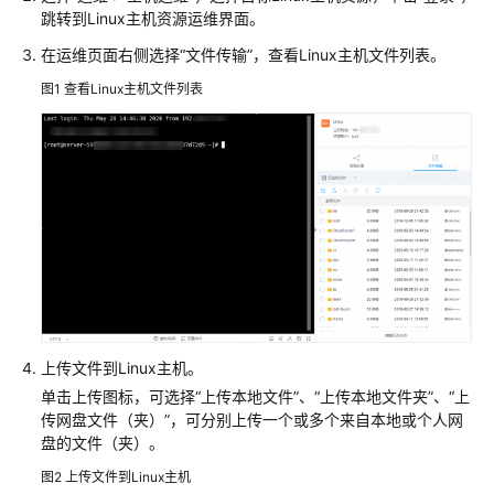
堡
跳转到Linux主机资源运维界面。
垒
在运维页面右侧选择
机
“文件传输”
，查看Linux主机文件列表。
图1
查看Linux主机文件列表
云
资
产
委
托
授
权
实
例
管
上传文件到Linux主机。
理
单击上传图标，可选择
“上传本地文件”
、
“上传本地文件夹”
、
“上
传网盘文件（夹）”
，可分别上传一个或多个来自本地或个人网
登
盘的文件（夹）。
录
堡
图2
上传文件到Linux主机