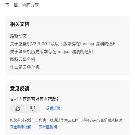
下一篇：协同分享
维
护
管
相关文档
理
最新动态
其
关于堡垒机V3.3.30.2及以下版本存在fastjson漏洞的通知
他
关于堡垒机历史版本存在fastjson漏洞的通知
配
图解云堡垒机
置
什么是云堡垒机
监
控
与
意见反馈
审
文档内容是否对您有帮助？
计
提供反馈
资
源
如您有其它疑问，您也可以通过华为云社区问答频道来与我们联系探讨
共
云宝助手提问
云社区提问
享