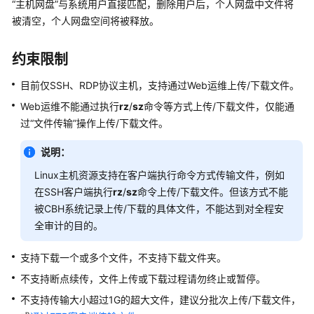
“主机网盘”
与系统用户直接匹配，删除用户后，个人网盘中文件将
产
被清空，个人网盘空间将被释放。
品
介
绍
约束限制
计
目前仅SSH、RDP协议主机，支持通过Web运维上传/下载文件。
费
Web运维不能通过执行
rz
/
sz
命令等方式上传/下载文件，仅能通
说
过
“文件传输”
操作上传/下载文件。
明
说明：
快
Linux主机资源支持在客户端执行命令方式传输文件，例如
速
在SSH客户端执行
rz
/
sz
命令上传/下载文件。但该方式不能
入
被CBH系统记录上传/下载的具体文件，不能达到对全程安
门
全审计的目的。
用
户
支持下载一个或多个文件，不支持下载文件夹。
指
不支持断点续传，文件上传或下载过程请勿终止或暂停。
南
不支持传输大小超过1G的超大文件，建议分批次上传/下载文件，