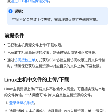
或
通过FTP客户端传输文件
。
操
作
说明：
指
引
空间不足会导致上传失败，需清理磁盘或扩充磁盘容量。
通
前提条件
过
IAM
已获取主机资源文件上传/下载权限。
授
已获取主机资源运维的权限，能通过Web浏览器正常登录。
予
使
通过
访问授权工单
方式获取SSH协议主机访问权限进行文件传输
用
时，请确保已获取主机资源中对应目录的文件上传/下载权限。
CBH
的
Linux主机中文件的上传/下载
权
限
Linux主机资源上传/下载文件不依赖个人网盘，可直接实现与本地
的文件传输。个人网盘可“中转”来自其他主机资源的文件。
购
买
登录堡垒机系统
。
云
选择
“
运维 > 主机运维
”
，选择目标Linux主机资源，单击
“登录”
，