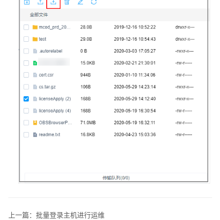
运
维
任
务
工
单
管
理
运
维
审
计
系
统
配
置
上一篇：批量登录主机进行运维