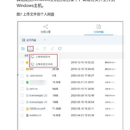
Windows主机。
同
分
图7
上传文件到个人网盘
享
开
启
RDP
强
制
登
录
运
维
数
据
库
运
维