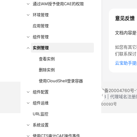
通过IAM授予使用CAE的权限
环境管理
意见反馈
应用管理
文档内容是
组件管理
如您有其它
实例管理
们联系探讨
查看实例
云宝助手提
删除实例
使用CloudShell登录容器
©2026 Huaweicloud.com 版权所有
黔ICP备20004760号-
组件配置
增值电信业务经营许可证：B1.B2-20200593 | 代理域名
组件运维
电子营业执照
贵公网安备 52990002000093号
URL监控
系统设置
使用CTS审计CAE操作事件