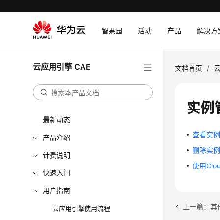
智果园
活动
产品
解决方
云应用引擎 CAE
文档首页
/
云
实例
最新动态
查看实
产品介绍
删除实
计费说明
使用Clo
快速入门
用户指南
上一篇：其
云应用引擎使用流程