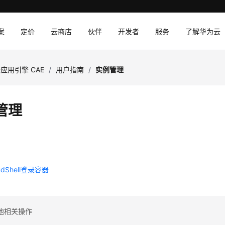
案
定价
云商店
伙伴
开发者
服务
了解华为云
应用引擎 CAE
/
用户指南
/
实例管理
管理
例
例
udShell登录容器
他相关操作