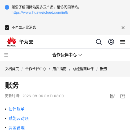
如需了解国际站更多云产品，请访问国际站。
https://www.huaweicloud.com/intl/
不再显示此消息
合作伙伴中心
文档首页
/
合作伙伴中心
/
用户指南
/
总经销商伙伴
/
账务
账务
用
户
更新时间：
2026-08-06 GMT+08:00
指
南
伙伴账单
赋能云对账
成
为
资金管理