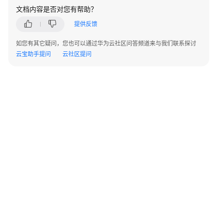
文档内容是否对您有帮助？
伙
提供反馈
伴
信
如您有其它疑问，您也可以通过华为云社区问答频道来与我们联系探讨
息
云宝助手提问
云社区提问
管
理
伙
伴
组
织
管
理
伙
伴
构
建
©2026 Huaweicloud.com 版权所有
黔ICP备20004760号-14
苏B2-20130048号
A2.B1.B2-20070312
管
增值电信业务经营许可证：B1.B2-20200593 | 代理域名注册服务机构：新网、西数