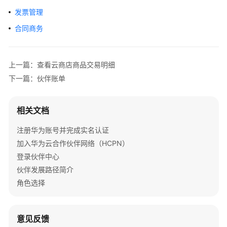
合
发票管理
作
伙
合同商务
伴
合
上一篇：查看云商店商品交易明细
作
下一篇：伙伴账单
伙
伴
发
相关文档
展
路
注册华为账号并完成实名认证
径
加入华为云合作伙伴网络（HCPN）
登录伙伴中心
合
伙伴发展路径简介
作
角色选择
伙
伴
计
意见反馈
划