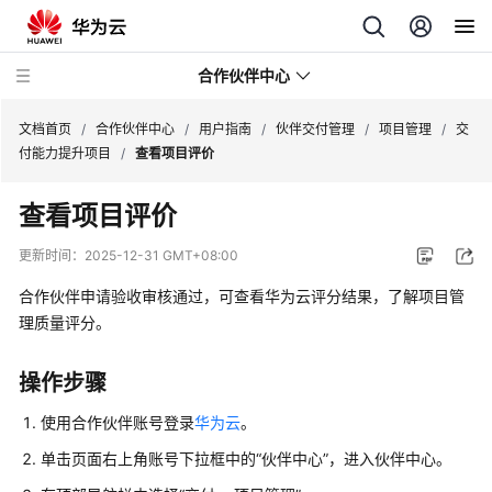
合作伙伴中心
文档首页
/
合作伙伴中心
/
用户指南
/
伙伴交付管理
/
项目管理
/
交
付能力提升项目
/
查看项目评价
用
查看项目评价
户
指
更新时间：
2025-12-31 GMT+08:00
南
合作伙伴申请验收审核通过，可查看华为云评分结果，了解项目管
理质量评分。
成
为
合
操作步骤
作
伙
使用合作伙伴账号登录
华为云
。
伴
单击页面右上角账号下拉框中的“伙伴中心”，进入伙伴中心。