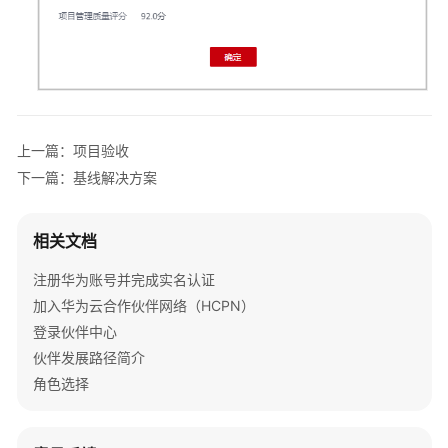
理
伙
伴
组
织
上一篇：项目验收
管
理
下一篇：基线解决方案
伙
相关文档
伴
构
注册华为账号并完成实名认证
建
加入华为云合作伙伴网络（HCPN）
管
理
登录伙伴中心
伙伴发展路径简介
伙
角色选择
伴
能
力