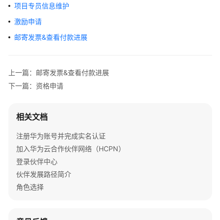
合
项目专员信息维护
作
激励申请
伙
邮寄发票&查看付款进展
伴
合
作
上一篇：邮寄发票&查看付款进展
伙
下一篇：资格申请
伴
发
展
相关文档
路
径
注册华为账号并完成实名认证
加入华为云合作伙伴网络（HCPN）
合
登录伙伴中心
作
伙伴发展路径简介
伙
角色选择
伴
计
划