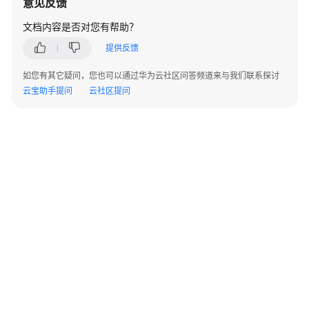
意见反馈
伙
文档内容是否对您有帮助？
伴
提供反馈
信
息
如您有其它疑问，您也可以通过华为云社区问答频道来与我们联系探讨
管
云宝助手提问
云社区提问
理
伙
伴
组
织
管
理
伙
伴
构
建
管
©2026 Huaweicloud.com 版权所有
黔ICP备20004760号-14
苏B2-20130048号
A2.B1.B2-20070312