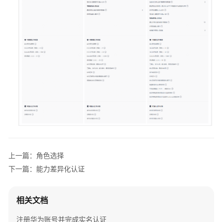
路
径
学
习
与
赋
能
合
作
伙
伴
发
展
上一篇：角色选择
路
下一篇：能力差异化认证
径
角
相关文档
色
选
注册华为账号并完成实名认证