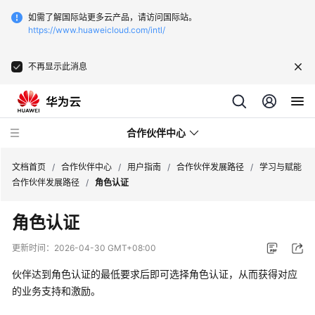
如需了解国际站更多云产品，请访问国际站。
https://www.huaweicloud.com/intl/
不再显示此消息
合作伙伴中心
文档首页
/
合作伙伴中心
/
用户指南
/
合作伙伴发展路径
/
学习与赋能
合作伙伴发展路径
/
角色认证
用
角色认证
户
指
更新时间：
2026-04-30 GMT+08:00
南
伙伴达到角色认证的最低要求后即可选择角色认证，从而获得对应
的业务支持和激励。
成
为