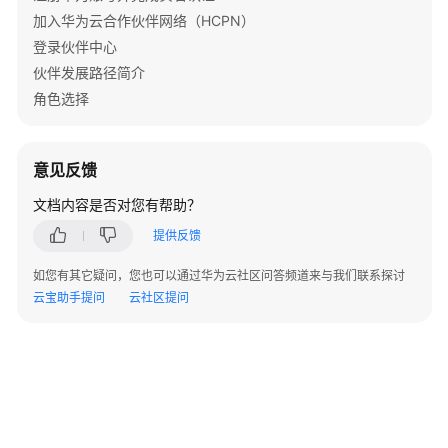
择
加入华为云合作伙伴网络（HCPN）
登录伙伴中心
角
伙伴发展路径简介
色
角色选择
认
证
意见反馈
能
力
文档内容是否对您有帮助？
差
提供反馈
异
化
如您有其它疑问，您也可以通过华为云社区问答频道来与我们联系探讨
认
云宝助手提问
云社区提问
证
总
经
销
商
合