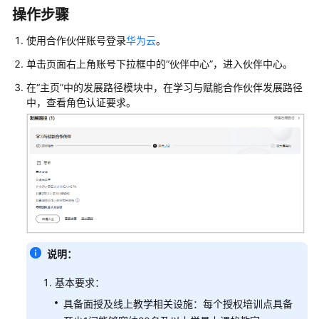
合
操作步骤
作
伙
使用合作伙伴账号登录
华为云
。
伴
单击页面右上角账号下拉框中的“伙伴中心”，进入伙伴中心。
合
在“主页”中的发展路径模块中，在学习与赋能合作伙伴发展路径
中，查看角色认证要求。
作
伙
伴
发
展
路
径
伙
伴
说明：
发
展
基本要求：
路
具备面授及线上教学相关设施：每个授权培训点具备
径