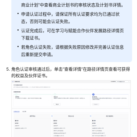
发
商业计划”中查看商业计划书的审核状态及计划书详情。
展
申请认证过程中，请保证所有认证要求均为已通过状
路
径
态，否则可能会认证失败。
认证完成后，可在学习与赋能合作伙伴发展路径详情页
数
下载证书。
字
若角色认证失败，请根据失败原因修改并完善认证信息
化
后重新提交申请。
转
型
咨
角色认证审核通过后，单击“查看详情”在路径详情页查看可获得
询
的权益及伙伴证书。
与
系
统
集
成
伙
伴
发
展