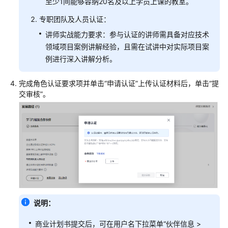
至少1间能够容纳20名及以上学员上课的教室。
简
介
专职团队及人员认证：
讲师实战能力要求：参与认证的讲师需具备对应技术
软
领域项目案例讲解经验，且需在试讲中对实际项目案
件
例进行深入讲解分析。
合
作
伙
完成角色认证要求项并单击“申请认证”上传认证材料后，单击“提
伴
交审核”。
发
展
路
径
服
务
合
作
说明：
伙
伴
商业计划书提交后，可在用户名下拉菜单“伙伴信息 >