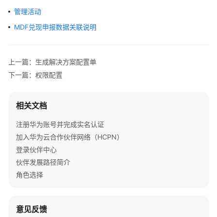
合
管理活动
作
伙
MDF兑现申报数据关联说明
伴
合
上一篇：生成解决方案配置单
作
下一篇：权限配置
伙
伴
发
相关文档
展
路
注册华为账号并完成实名认证
径
加入华为云合作伙伴网络（HCPN）
登录伙伴中心
合
伙伴发展路径简介
作
角色选择
伙
伴
计
意见反馈
划