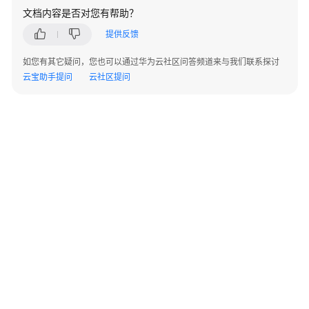
文档内容是否对您有帮助？
伙
提供反馈
伴
信
如您有其它疑问，您也可以通过华为云社区问答频道来与我们联系探讨
息
云宝助手提问
云社区提问
管
理
伙
伴
组
织
管
理
伙
伴
构
建
©2026 Huaweicloud.com 版权所有
黔ICP备20004760号-14
苏B2-20130048号
A2.B1.B2-20070312
管
增值电信业务经营许可证：B1.B2-20200593 | 代理域名注册服务机构：新网、西数