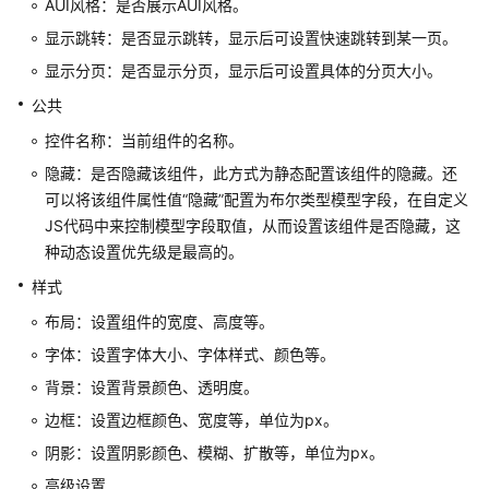
AUI风格：是否展示AUI风格。
授
权
显示跳转：是否显示跳转，显示后可设置快速跳转到某一页。
用
显示分页：是否显示分页，显示后可设置具体的分页大小。
户
公共
使
用
控件名称：当前组件的名称。
隐藏：是否隐藏该组件，此方式为静态配置该组件的隐藏。还
添
可以将该组件属性值“隐藏”配置为布尔类型模型字段，在自定义
加
JS代码中来控制模型字段取值，从而设置该组件是否隐藏，这
华
种动态设置优先级是最高的。
为
云
样式
Astro
布局：设置组件的宽度、高度等。
轻
应
字体：设置字体大小、字体样式、颜色等。
用
背景：设置背景颜色、透明度。
开
边框：设置边框颜色、宽度等，单位为px。
发
者
阴影：设置阴影颜色、模糊、扩散等，单位为px。
用
高级设置