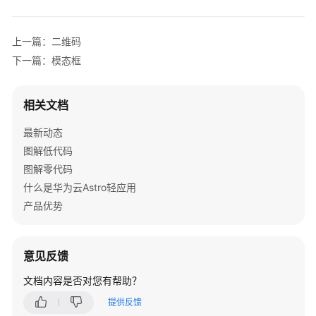
Astro
轻
上一篇：二维码
应
下一篇：模态框
用
开
发
相关文档
应
用
最新动态
后
图解低代码
端
图解零代码
使
什么是华为云Astro轻应用
用
产品优势
华
为
云
意见反馈
Astro
轻
文档内容是否对您有帮助？
应
提供反馈
用