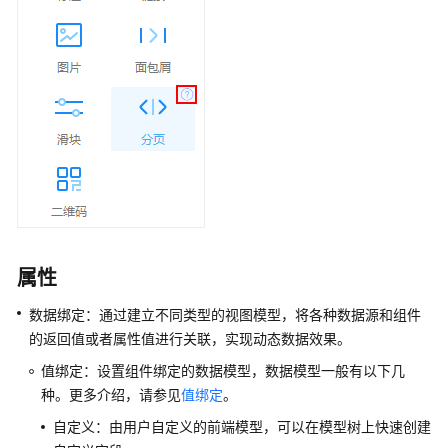
应
用
低
代
码
使
用
流
程
通
过
属性
IAM
授
数据绑定：通过建立不同类型的视图模型，将各种数据源和组件
予
的返回值或者属性值进行关联，实现动态数据效果。
使
值绑定：设置组件绑定的数据模型，数据模型一般有以下几
用
种。更多介绍，请参见
值绑定
。
华
为
自定义：由用户自定义的前端模型，可以在模型树上快速创建
云