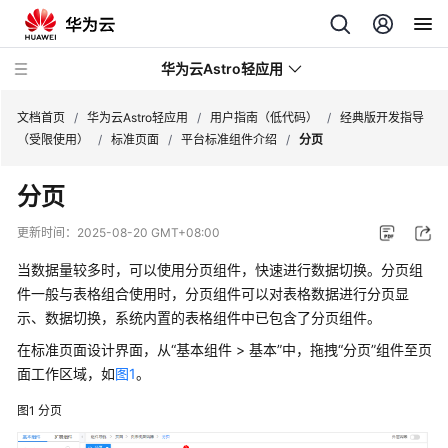
华为云Astro轻应用
文档首页
/
华为云Astro轻应用
/
用户指南（低代码）
/
经典版开发指导
（受限使用）
/
标准页面
/
平台标准组件介绍
/
分页
最
分页
新
动
更新时间：
2025-08-20 GMT+08:00
态
当数据量较多时，可以使用分页组件，快速进行数据切换。分页组
产
件一般与表格组合使用时，分页组件可以对表格数据进行分页显
品
示、数据切换，系统内置的表格组件中已包含了分页组件。
介
在标准页面设计界面，从“基本组件 > 基本”中，拖拽“分页”组件至页
绍
面工作区域，如
图1
。
计
图1
分页
费