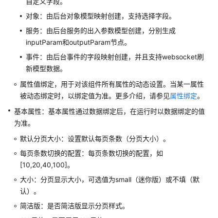
自定义字段。
Astro
对象：由后台对象模型映射创建，支持选择字段。
轻
应
服务：由后台服务的出入参数模型创建，分别生成
用
inputParam和outputParam节点。
的
事件：由后台事件的字段映射创建，并且支持websocket刷
权
新模型数据。
限
属性值绑定，用于对该组件所有属性的动态设置。当某一属性
购
被动态绑定时，以绑定值为准。更多介绍，请参见
属性绑定
。
买
基本属性：基本属性通过数据绑定后，在运行时以数据绑定的值
华
为准。
为
云
默认分页大小：设置默认每页条数（分页大小）。
Astro
每页条数切换的配置：每页条数切换的配置，如
轻
[10,20,40,100]。
应
大小：分页显示大小，可选值为small（迷你版）或不填（默
用
实
认）。
例
简洁版：是否简洁版显示分页样式。
并