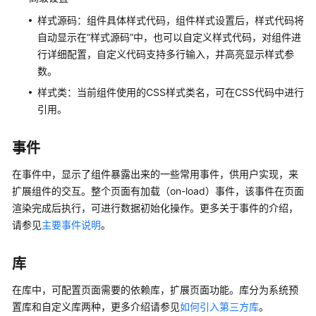
户
样式源码：组件具体样式代码，组件样式设置后，样式代码将
使
自动显示在“样式源码”中，也可以自定义样式代码，对组件进
用
行详细配置，自定义代码支持多行输入，并高亮显示样式参
华
数。
为
样式类：当前组件使用的CSS样式类名，可在CSS代码中进行
云
引用。
Astro
轻
应
事件
用
在事件中，显示了组件暴露出来的一些常用事件，供用户实现，来
创
建
扩展组件的交互。整个页面有加载（on-load）事件，该事件在页面
应
渲染完成后执行，可进行数据初始化操作。更多关于事件的介绍，
用
请参见
主要事件说明
。
使
库
用
华
在库中，可配置页面需要的依赖库，扩展页面功能。库分为系统预
为
置库和自定义库两种，更多介绍请参见
如何引入第三方库
。
云