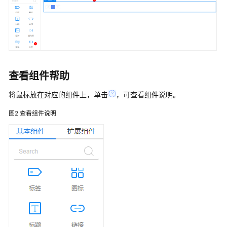
说
明
快
速
入
门
查看组件帮助
用
将鼠标放在对应的组件上，单击
，可查看组件说明。
户
指
图2
查看组件说明
南
（低
代
码）
华
为
云
Astro
轻