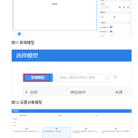
表
格
（新）
列
图11
新增模型
表
视
图
图
片
二
图12
设置对象模型
维
码
分
页