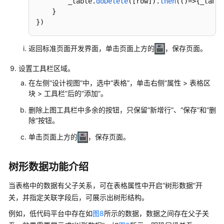
        _table.
doDelete
([row]).
then
(()=>{_table
如
    }

何
})
执
行
后
返回标准页面开发界面，单击页面上方的
，保存页面。
台
逻
设置工具栏区域。
辑
在左侧“设计视图”中，选中“表格”，单击右侧“属性 > 表格区
块 > 工具栏”后的“添加”。
如
删除上图工具栏中多余的按钮，只保留“新增行”、“保存”和“删
何
除”按钮。
调
测
单击页面上方的
，保存页面。
标
准
树形数据功能介绍
页
面
当表格中的数据有父子关系，可在表格属性中开启“树形数据”开
关，并指定关联字段后，可展示出树形结构。
查
看
例如，低代码平台中存在如
图8
所示的数据，数据之间存在父子关
页