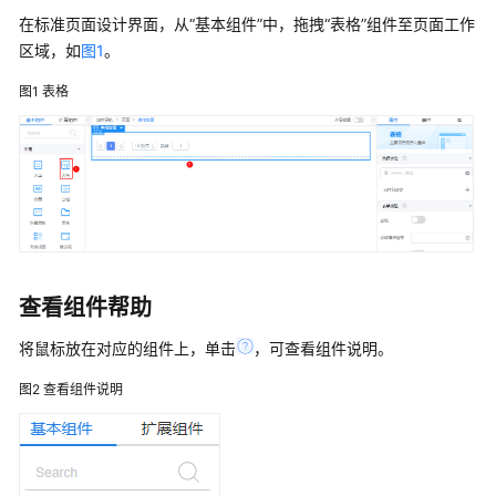
介
在标准页面设计界面，从“基本组件”中，拖拽“表格”组件至页面工作
绍
区域，如
图1
。
计
图1
表格
费
说
明
快
速
入
门
查看组件帮助
用
将鼠标放在对应的组件上，单击
，可查看组件说明。
户
指
图2
查看组件说明
南
（低
代
码）