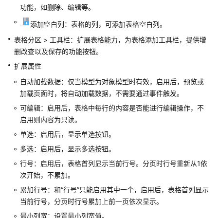
功能，如删除、编辑等。
应
用
添加空白列：表格的列，可添加表格空白列。
实
表格分区 > 工具栏：扩展表格能力，为表格添加工具栏，提供增
例
删改查以及保存的功能按钮。
并
授
扩展属性
权
自动加载数据：仅当模型为对象模型时有效，启用后，预览或
用
加载页面时，将自动加载数据，不需要通过事件触发。
户
使
可编辑：启用后，表格中每行的内容是否能进行编辑操作，不
用
启用则内容为只读。
单选：启用后，显示单选按钮。
添
多选：启用后，显示多选按钮。
加
华
行号：启用后，表格首列显示当前行号。分页时行号重新从1依
为
次开始，不累加。
云
累加行号：和“行号”只能启用其中一个，启用后，表格首列显示
Astro
当前行号，分页时行号累加上前一页依次显示。
轻
应
最小列宽：设置最小列宽值。