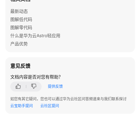
最新动态
消
图解低代码
息
事
图解零代码
件
什么是华为云Astro轻应用
产品优势
触
发
器
意见反馈
报
文档内容是否对您有帮助？
表
提供反馈
和
仪
如您有其它疑问，您也可以通过华为云社区问答频道来与我们联系探讨
表
云宝助手提问
云社区提问
板
CICD
持
续