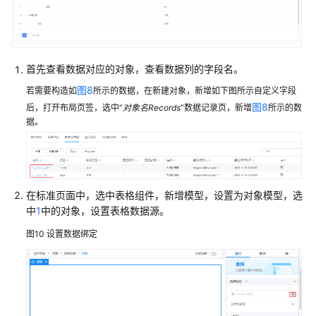
标
准
页
面
首先查看数据对应的对象，查看数据列的字段名。
组
图8
件
若需要构造如
所示的数据，在新建对象，新增如下图所示自定义字段
入
图8
后，打开布局页签，选中“
对象名Records
”数据记录页，新增
所示的数
门
据。
页
面
在标准页面中，选中表格组件，新增模型，设置为对象模型，选
分
中
1
中的对象，设置表格数据源。
栏
图10
设置数据绑定
表
单
表
格