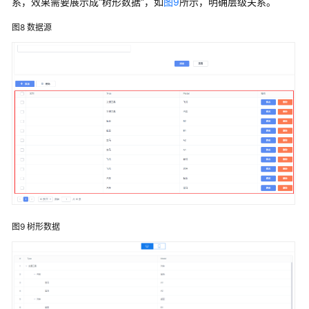
系，效果需要展示成“树形数据”，如
图9
所示，明确层级关系。
面
图8
数据源
性
能
主
要
事
件
说
明
平
台
标
图9
树形数据
准
组
件
介
绍