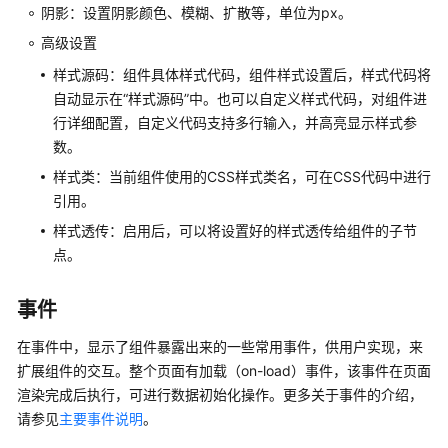
阴影：设置阴影颜色、模糊、扩散等，单位为px。
用
进
高级设置
行
样式源码：组件具体样式代码，组件样式设置后，样式代码将
应
自动显示在“样式源码”中。也可以自定义样式代码，对组件进
用
行详细配置，自定义代码支持多行输入，并高亮显示样式参
集
数。
成
开
样式类：当前组件使用的CSS样式类名，可在CSS代码中进行
发
引用。
样式透传：启用后，可以将设置好的样式透传给组件的子节
使
点。
用
华
事件
为
云
在事件中，显示了组件暴露出来的一些常用事件，供用户实现，来
Astro
扩展组件的交互。整个页面有加载（on-load）事件，该事件在页面
轻
渲染完成后执行，可进行数据初始化操作。更多关于事件的介绍，
应
用
请参见
主要事件说明
。
对