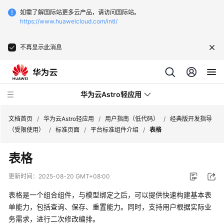
如需了解国际站更多云产品，请访问国际站。
https://www.huaweicloud.com/intl/
不再显示此消息
华为云Astro轻应用
文档首页
/
华为云Astro轻应用
/
用户指南（低代码）
/
经典版开发指导
（受限使用）
/
标准页面
/
平台标准组件介绍
/
表格
最
表格
新
动
更新时间：
2025-08-20 GMT+08:00
态
表格是一个组合组件，与模型绑定之后，可以提供快速构建基本表
产
单能力，包括查询、保存、重置能力。同时，支持用户根据实际业
品
务需求，进行二次修改编排。