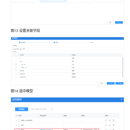
模
态
框
图13
设置关联字段
输
入
框
下
拉
框
按
图14
选中模型
钮
上
传
面