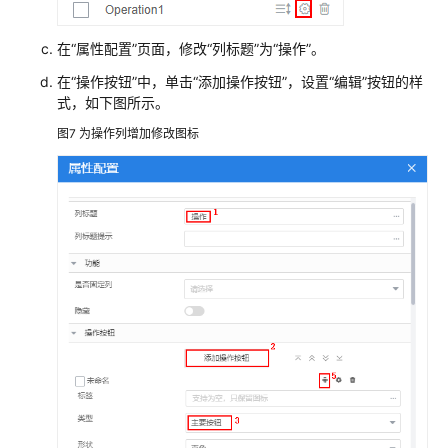
创
建
在“属性配置”页面，修改“列标题”为“操作”。
一
在
“
操作按钮
”
中，单击“添加操作按钮”，设置“编辑”按钮的样
个
式，如下图所示。
标
准
图7
为操作列增加修改图标
页
面
开
发
调
查
问
卷
标
准
页
面
示