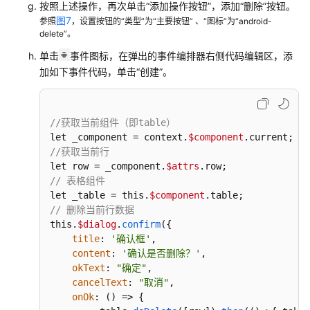
互
按照上述操作，再次单击“添加操作按钮”，添加“删除”按钮。
图7
参照
，设置按钮的“类型”为“主要按钮” 、“图标”为“android-
delete”。
如
何
单击
事件图标，在弹出的事件编排器右侧代码编辑区，添
实
加如下事件代码，单击“创建”。
现
页
面
//获取当前组件（即table）
跳
let _component = context.
$component
转
//获取当前行
let row = _component.
$attrs
如
// 表格组件
何
let _table = this.
$component
获
// 删除当前行数据
取
this.
$dialog
.
confirm
({

后
title
: 
'确认框'
,

台
content
: 
'确认是否删除？'
,

数
okText
: 
"确定"
,

据
cancelText
: 
"取消"
,

onOk
: () => {
