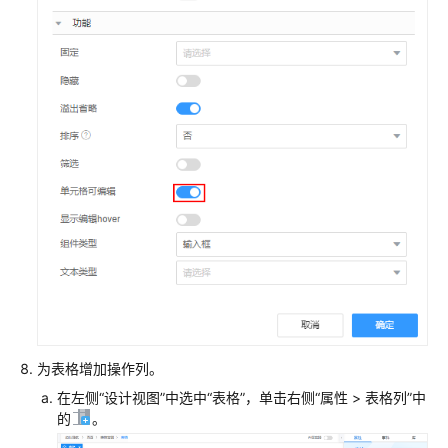
经
典
版
开
发
指
导
（受
限
使
用）
经
典
版
为表格增加操作列。
入
门
在左侧“设计视图”中选中“表格”，单击右侧“属性 > 表格列”中
必
的
。
读