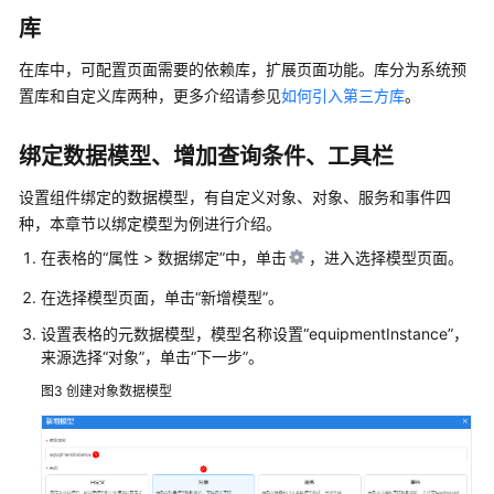
应
库
用
进
在库中，可配置页面需要的依赖库，扩展页面功能。库分为系统预
行
置库和自定义库两种，更多介绍请参见
如何引入第三方库
。
个
性
绑定数据模型、增加查询条件、工具栏
化
设
设置组件绑定的数据模型，有自定义对象、对象、服务和事件四
置
种，本章节以绑定模型为例进行介绍。
在表格的“属性 > 数据绑定”中，单击
，进入选择模型页面。
发
布
在选择模型页面，单击“新增模型”。
并
部
设置表格的元数据模型，模型名称设置“equipmentInstance”，
署
来源选择“对象”，单击“下一步”。
华
图3
创建对象数据模型
为
云
Astro
轻