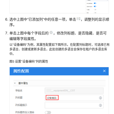
装
的
应
用
选中上图中“已添加列”中的任意一项，单击
，调整列的显示顺
序。
华
单击上图中每个字段后的
，修改列标题、是否隐藏、是否可
为
编辑等字段属性。
云
以“设备编码”为例，其属性配置如下图所示。在配置列标题时，可选择已有
Astro
多语言、创建或更新多语言，此处创建的多语言会保存在租户的多语言库
轻
中。
应
图5
设置“设备编码”列的属性
用
低
代
码
平
台
管
理
中
心