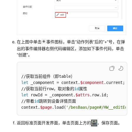
例
标
准
页
面
在上图中单击
事件图标，单击“动作列表”后的“+”号，在弹
布
出的事件编排器右侧代码编辑区，添加如下事件代码，单击
局
“创建”。
如
何
实
现
let
 _component = context.
$component
.current;

页
//获取当前行row，取对象的
id
面
let
 rowId = _component.
$attrs
.row.id;

组
//带着
id
跳转到设备详情页面

context.
$page
.load(
'/besBaas/page#/HW__editEqui
件
间
的
返回标准页面开发界面，单击页面上方的
，保存页面。
交