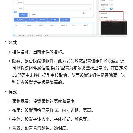
为
云
Astro
轻
应
用
开
公共
发
控件名称：当前组件的名称。
应
用
隐藏：是否隐藏该组件，此方式为静态配置该组件的隐藏。还
前
可以将该组件属性值“隐藏”配置为布尔类型模型字段，在自定义
端
JS代码中来控制模型字段取值，从而设置该组件是否隐藏，这
种动态设置优先级是最高的。
使
样式
用
华
表格宽高：设置表格的宽度和高度。
为
布局：设置表格显示样式、内外边距、宽高。
云
字体：设置字体大小、字体样式、颜色等。
Astro
轻
背景：设置背景颜色、透明度。
应