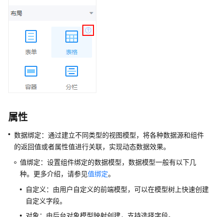
华
为
云
Astro
轻
应
用
低
代
码
属性
使
用
数据绑定：通过建立不同类型的视图模型，将各种数据源和组件
流
的返回值或者属性值进行关联，实现动态数据效果。
程
值绑定：设置组件绑定的数据模型，数据模型一般有以下几
种。更多介绍，请参见
值绑定
。
通
过
自定义：由用户自定义的前端模型，可以在模型树上快速创建
IAM
自定义字段。
授
对象：由后台对象模型映射创建，支持选择字段。