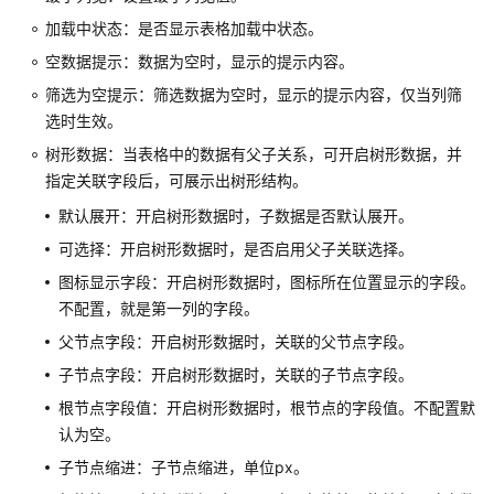
用
加载中状态：是否显示表格加载中状态。
开
空数据提示：数据为空时，显示的提示内容。
发
者
筛选为空提示：筛选数据为空时，显示的提示内容，仅当列筛
用
选时生效。
户
树形数据：当表格中的数据有父子关系，可开启树形数据，并
指定关联字段后，可展示出树形结构。
使
用
默认展开：开启树形数据时，子数据是否默认展开。
华
可选择：开启树形数据时，是否启用父子关联选择。
为
图标显示字段：开启树形数据时，图标所在位置显示的字段。
云
不配置，就是第一列的字段。
Astro
轻
父节点字段：开启树形数据时，关联的父节点字段。
应
子节点字段：开启树形数据时，关联的子节点字段。
用
创
根节点字段值：开启树形数据时，根节点的字段值。不配置默
建
认为空。
应
子节点缩进：子节点缩进，单位px。
用