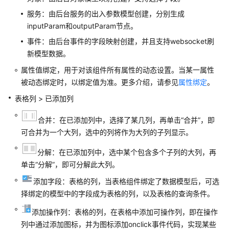
予
使
服务：由后台服务的出入参数模型创建，分别生成
用
inputParam和outputParam节点。
华
事件：由后台事件的字段映射创建，并且支持websocket刷
为
新模型数据。
云
Astro
属性值绑定，用于对该组件所有属性的动态设置。当某一属性
轻
被动态绑定时，以绑定值为准。更多介绍，请参见
属性绑定
。
应
表格列 > 已添加列
用
的
合并：在已添加列中，选择了某几列，再单击“合并”，即
权
可合并为一个大列，选中的列将作为大列的子列显示。
限
分解：在已添加列中，选中某个包含多个子列的大列，再
购
单击“分解”，即可分解此大列。
买
添加字段：表格的列，当表格组件绑定了数据模型后，可选
华
择绑定的模型中的字段成为表格的列，以及表格的查询条件。
为
云
添加操作列：表格的列，在表格中添加可操作列，即在操作
Astro
列中通过添加图标，并为图标添加onclick事件代码，实现某些
轻