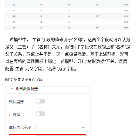
式
如
何
引
上述模型中，“主管”字段的值来源于“名称”，这两个字段就可以认为
入
第
是父（主管）子（名称）关系，而“部门”字段仅在逻辑上和“名称”是
三
父子关系，取值上并不是，这一点极易混淆。基于上述前提，就可
方
以在表格的属性面板中绑定上述模型，开启“树形数据”开关，然后
库
配置“主管”为父字段，“名称”为子字段。
图17
配置父子节点字段
高
级
页
面
服
务
编
排