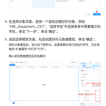
应
用
开
发
在选择对象页面，选择一个提前创建好的对象，例如
的
“
HW
__Equipment__CST”，“选择字段”中选择表单中需要展示的
应
字段，单击“下一步”，单击“确定”。
用
返回选择模型页面，勾选创建好的元数据模型，单击“确定”。
管
绑定对象模型后，显示如下图所示。如果需要在每行添加行序号，可在表
理
格的“扩展属性”中打开“行号”。
华
图4
绑定数据模型后的结果列
为
云
Astro
轻
应
用
中
已
安