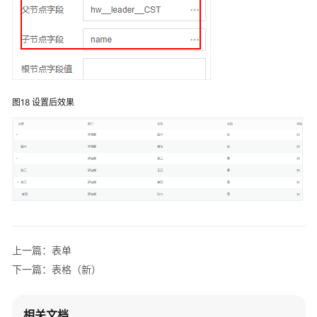
脚
本
开
发
图18
设置后效果
BPM
服
务
编
排
API
接
口
上一篇：表单
集
下一篇：表格（新）
成
开
相关文档
发