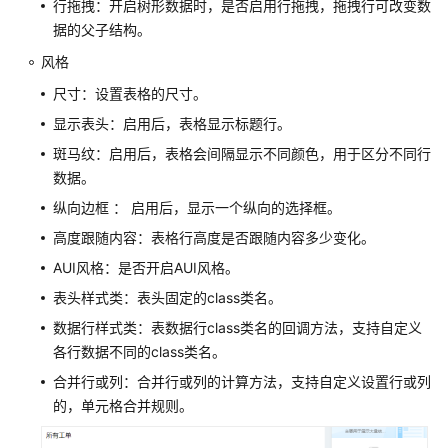
行拖拽：开启树形数据时，是否启用行拖拽，拖拽行可改变数
据的父子结构。
使
用
风格
华
尺寸：设置表格的尺寸。
为
云
显示表头：启用后，表格显示标题行。
Astro
斑马纹：启用后，表格会间隔显示不同颜色，用于区分不同行
轻
数据。
应
纵向边框 ： 启用后，显示一个纵向的选择框。
用
开
高度跟随内容：表格行高度是否跟随内容多少变化。
发
AUI风格：是否开启AUI风格。
应
用
表头样式类：表头固定的class类名。
后
数据行样式类：表数据行class类名的回调方法，支持自定义
端
各行数据不同的class类名。
合并行或列：合并行或列的计算方法，支持自定义设置行或列
使
的，单元格合并规则。
用
华