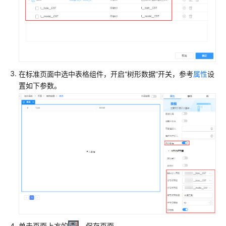
包
屑
视
频
播
放
在标准页面中选中表格组件，开启“树形数据”开关，参考
属性
设
置如下参数。
BPM
相
关
组
件
创
建
自
定
义
标
单击页面上方的
，保存页面。