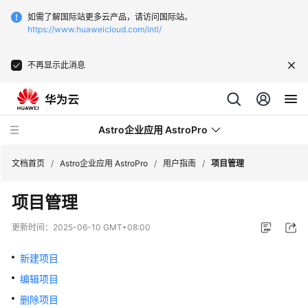
如需了解国际站更多云产品，请访问国际站。
https://www.huaweicloud.com/intl/
不再显示此消息
Astro企业应用 AstroPro
文档首页
/
Astro企业应用 AstroPro
/
用户指南
/
项目管理
项目管理
最
新
更新时间：
2025-06-10 GMT+08:00
动
态
新建项目
编辑项目
产
品
删除项目