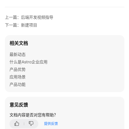
介
绍
上一篇：后端开发视频指导
计
下一篇：新建项目
费
说
明
相关文档
最新动态
快
速
什么是Astro企业应用
入
产品优势
门
应用场景
产品功能
用
户
指
意见反馈
南
文档内容是否对您有帮助？
新
提供反馈
手