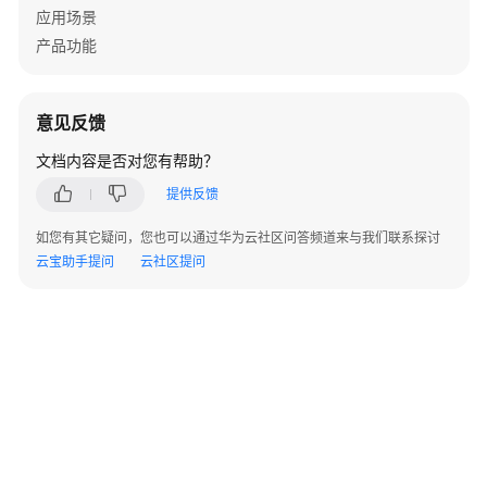
服
应用场景
务
产品功能
生
成
意见反馈
服
务
文档内容是否对您有帮助？
代
提供反馈
码
如您有其它疑问，您也可以通过华为云社区问答频道来与我们联系探讨
查
云宝助手提问
云社区提问
看
服
务
详
情
使
用
模