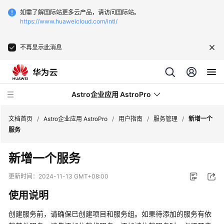
如需了解国际站更多云产品，请访问国际站。
https://www.huaweicloud.com/intl/
不再显示此消息
Astro企业应用 AstroPro
文档首页
/
Astro企业应用 AstroPro
/
用户指南
/
服务管理
/
新增一个
服务
最
新增一个服务
新
动
更新时间：
2024-11-13 GMT+08:00
态
使用说明
产
创建服务前，请确保已创建项目和服务组。如果待添加的服务有依
品