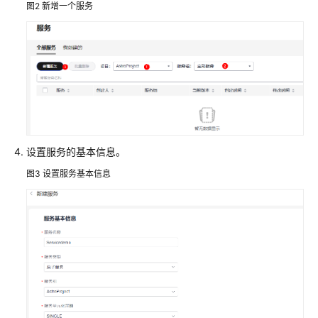
图2
新增一个服务
指
引
创
建
企
业
核
心
应
设置服务的基本信息。
用
图3
设置服务基本信息
后
端
开
发
视
频
指
导