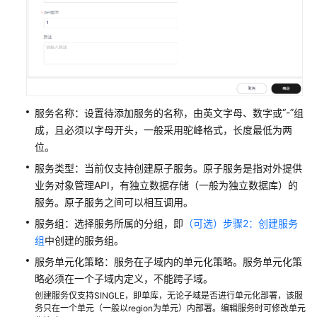
项
目
管
理
角
“-”
服务名称：设置待添加服务的名称，由英文字母、数字或
组
色
成，且必须以字母开头，一般采用驼峰格式，长度最低为两
管
位。
理
服务类型：当前仅支持创建原子服务。原子服务是指对外提供
服
业务对象管理API，有独立数据存储（一般为独立数据库）的
务
服务。原子服务之间可以相互调用。
组
服务组：选择服务所属的分组，即
（可选）步骤2：创建服务
管
组
中创建的服务组。
理
服务单元化策略：服务在子域内的单元化策略。服务单元化策
服
略必须在一个子域内定义，不能跨子域。
务
创建服务仅支持SINGLE，即单库，无论子域是否进行单元化部署，该服
管
务只在一个单元（一般以region为单元）内部署。编辑服务时可修改单元