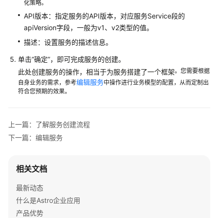
理
化策略。
API版本：指定服务的API版本，对应服务Service段的
了
apiVersion字段，一般为v1、v2类型的值。
解
描述：设置服务的描述信息。
服
务
单击
“确定”
，即可完成服务的创建。
创
。您需要根据
此处创建服务的操作，相当于为服务搭建了一个框架
建
编辑服务
自身业务的需求，参考
中操作进行业务模型的配置，从而定制出
流
符合您预期的效果。
程
新
上一篇：了解服务创建流程
增
下一篇：编辑服务
一
个
服
相关文档
务
最新动态
编
什么是Astro企业应用
辑
产品优势