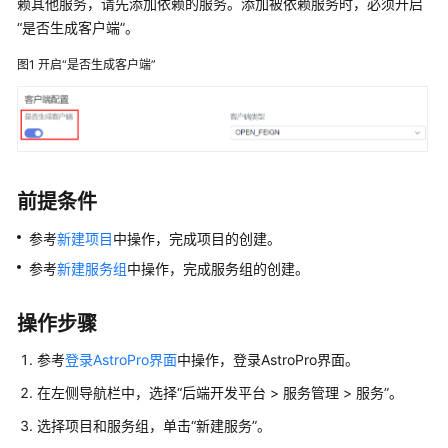
赖其他服务，请先添加依赖的服务。添加被依赖服务时，必须开启
介
“是否生成客户端”
。
绍
图1
开启
“是否生成客户端”
计
费
说
明
快
前提条件
速
入
参考
新建项目
中操作，完成项目的创建。
门
参考
新建服务组
中操作，完成服务组的创建。
用
操作步骤
户
指
参考
登录AstroPro界面
中操作，登录AstroPro界面。
南
在左侧导航栏中，选择
“
后端开发平台
>
服务管理 > 服务
”
。
新
选择项目和服务组，单击
“新建服务”
。
手