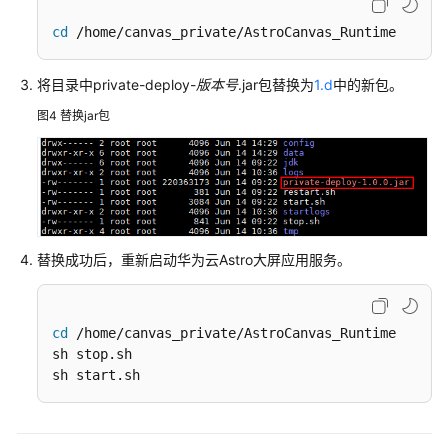
项
cd
 /home/canvas_private/AstroCanvas_Runtime
目
项
将目录中private-deploy-
版本号
.jar包替换为
1.d
中的新包。
目
图4
替换jar包
管
理
页
面
管
替换成功后，重新启动华为云Astro大屏应用服务。
理
图
层
cd
 /home/canvas_private/AstroCanvas_Runtime

管
sh stop.sh

理
sh start.sh
组
件