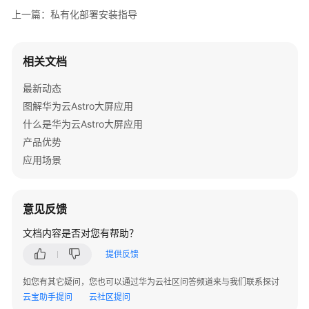
介
上一篇：私有化部署安装指导
绍
组
相关文档
件
管
最新动态
理
图解华为云Astro大屏应用
什么是华为云Astro大屏应用
交
产品优势
互
应用场景
设
置
意见反馈
数
据
文档内容是否对您有帮助？
接
提供反馈
入
如您有其它疑问，您也可以通过华为云社区问答频道来与我们联系探讨
数
云宝助手提问
云社区提问
据