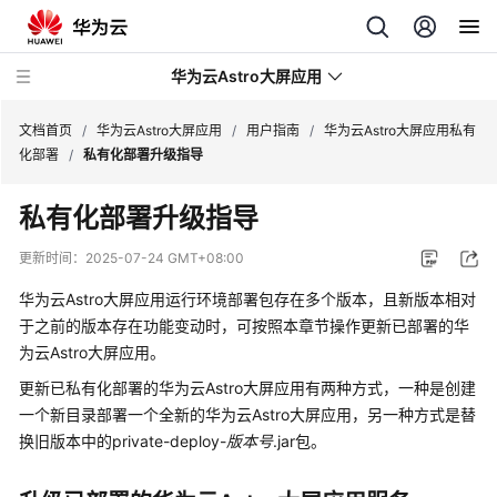
华为云Astro大屏应用
文档首页
/
华为云Astro大屏应用
/
用户指南
/
华为云Astro大屏应用私有
化部署
/
私有化部署升级指导
最
私有化部署升级指导
新
动
更新时间：
2025-07-24 GMT+08:00
态
华为云Astro大屏应用运行环境部署包存在多个版本，且新版本相对
产
于之前的版本存在功能变动时，可按照本章节操作更新已部署的华
品
为云Astro大屏应用。
介
更新已私有化部署的华为云Astro大屏应用有两种方式，一种是创建
绍
一个新目录部署一个全新的华为云Astro大屏应用，另一种方式是替
换旧版本中的private-deploy-
版本号
.jar包。
计
费