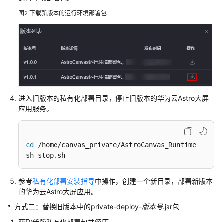
使
图2
下载新版本的运行环境部署包
用
流
程
购
买
华
进入旧版本的私有化部署目录，停止旧版本的华为云Astro大屏
为
应用服务。
云
Astro
大
屏
cd
 /home/canvas_private/AstroCanvas_Runtime

应
sh stop.sh
用
实
参考
私有化部署安装指导
中操作，创建一个新目录，部署新版本
例
的华为云Astro大屏应用。
方式二：替换旧版本中的private-deploy-
版本号
.jar包
创
建
获取新版私有化部署包并解压。