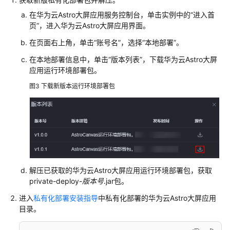
工
在华为云Astro大屏应用服务控制台，单击实例中的
“进入首
作
页”
，进入华为云Astro大屏应用界面。
空
在页面右上角，单击
“账号名”
，选择
“本地部署”
。
间
在本地部署信息中，单击
“版本列表”
，下载华为云Astro大屏
创
应用运行环境部署包。
建
图3
下载新版本运行环境部署包
项
目
创
建
页
面
解压已获取的华为云Astro大屏应用运行环境部署包，获取
private-deploy-
版本号
.jar包。
发
布
进入
私有化部署安装指导
中私有化部署的华为云Astro大屏应用
及
目录。
安
装