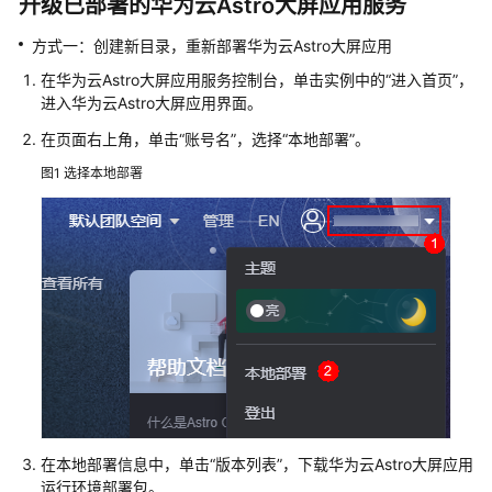
说
升级已部署的华为云Astro大屏应用服务
明
方式一：创建新目录，重新部署华为云Astro大屏应用
快
在华为云Astro大屏应用服务控制台，单击实例中的
“进入首页”
，
速
进入华为云Astro大屏应用界面。
入
在页面右上角，单击
“账号名”
，选择
“本地部署”
。
门
图1
选择本地部署
用
户
指
南
华
为
云
Astro
大
屏
在本地部署信息中，单击
“版本列表”
，下载华为云Astro大屏应用
应
运行环境部署包。
用