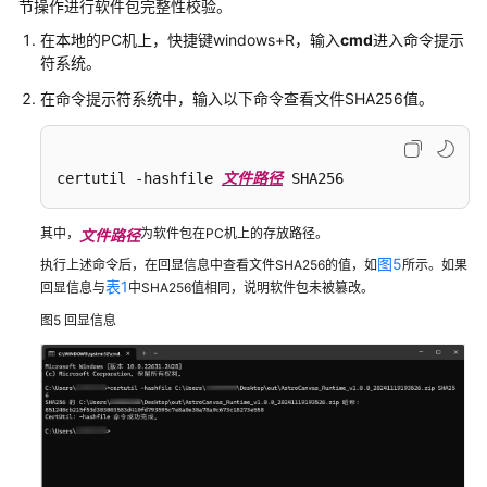
节操作进行软件包完整性校验。
义
在本地的PC机上，快捷键windows+R，输入
cmd
进入命令提示
组
符系统。
件
开
在命令提示符系统中，输入以下命令查看文件SHA256值。
发
规
范
certutil -hashfile 
文件路径
 SHA256
华
其中，
为软件包在PC机上的存放路径。
为
文件路径
云
图5
执行上述命令后，在回显信息中查看文件SHA256的值，如
所示。如果
Astro
表1
回显信息与
中SHA256值相同，说明软件包未被篡改。
大
图5
回显信息
屏
应
用
私
有
化
部