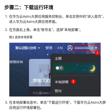
介
步骤二：下载运行环境
绍
在华为云Astro大屏应用服务控制台，单击实例中的
“进入首页”
，
组
进入华为云Astro大屏应用界面。
件
在页面右上角，单击
“账号名”
，选择
“本地部署”
。
管
理
图3
选择本地部署
交
互
设
置
数
据
接
入
在本地部署信息中，单击
“下载运行环境”
，下载华为云Astro大屏
数
应用运行环境部署包。
据