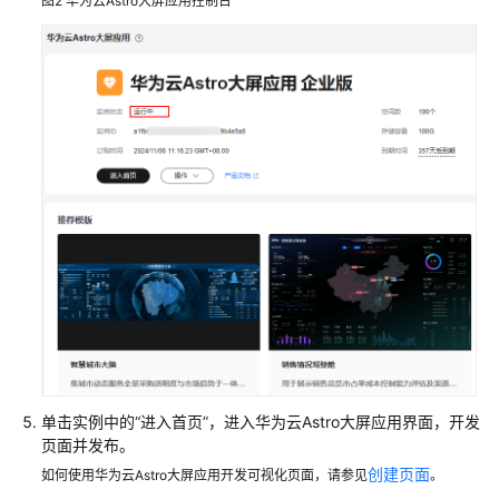
图2
华为云Astro大屏应用控制台
项
目
项
目
管
理
页
面
管
理
图
层
管
理
单击实例中的
“进入首页”
，进入华为云Astro大屏应用界面，开发
页面并发布。
组
创建页面
如何使用华为云Astro大屏应用开发可视化页面，请参见
。
件