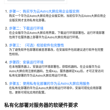
使
用
步骤一：购买华为云Astro大屏应用企业版实例
购买一个华为云Astro大屏应用企业版实例，当前仅华为云Astro大屏应用企
流
业版实例才支持私有化部署。
程
步骤二：下载运行环境
购
在企业版华为云Astro大屏应用界面，下载运行环境部署包。运行环境部署
包用于在服务器上部署华为云Astro大屏应用运行环境。
买
华
步骤三：（可选）校验软件包完整性
为
为了避免软件包部署前被恶意篡改，在安装软件包前建议进行软件包完整
性校验。
云
Astro
步骤四：安装运行环境
大
在本地服务器上，安装运行环境部署包，获取机器码。在企业版华为云
屏
Astro大屏应用注册机器码，生成Key。服务器绑定Key后，才可正常访问
私有化部署的华为云Astro大屏应用运行环境。
应
用
步骤五：使用私有化部署的华为云Astro大屏应用服务
实
在私有化部署的华为云Astro大屏应用运行环境中，安装可视化应用部署
例
包，更新可视化应用的配置。
创
私有化部署对服务器的软硬件要求
建