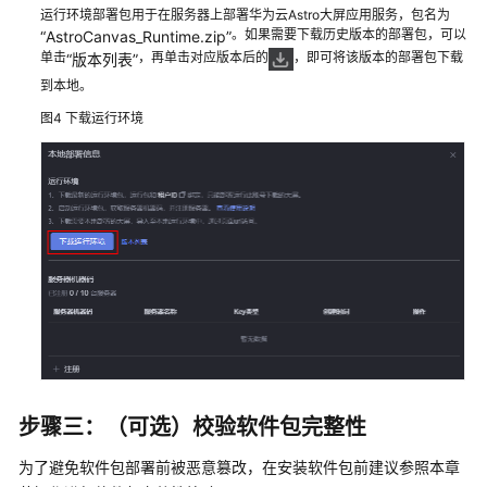
运行环境部署包用于在服务器上部署华为云Astro大屏应用服务，包名为
中
。如果需要下载历史版本的部署包，可以
“AstroCanvas_Runtime.zip”
心
单击
，再单击对应版本后的
，即可将该版本的部署包下载
“版本列表”
到本地。
资
产
图4
下载运行环境
管
理
管
理
页
面
全
局
变
量
步骤三：（可选）校验软件包完整性
自
为了避免软件包部署前被恶意篡改，在安装软件包前建议参照本章
定