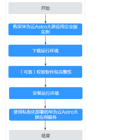
说
明
快
速
入
门
用
户
指
南
华
为
云
Astro
大
屏
应
用