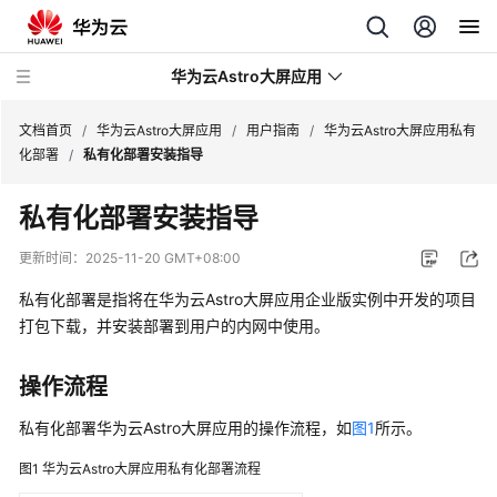
华为云Astro大屏应用
文档首页
/
华为云Astro大屏应用
/
用户指南
/
华为云Astro大屏应用私有
化部署
/
私有化部署安装指导
最
私有化部署安装指导
新
动
更新时间：
2025-11-20 GMT+08:00
态
私有化部署是指将在华为云Astro大屏应用企业版实例中开发的项目
产
打包下载，并安装部署到用户的内网中使用。
品
介
操作流程
绍
私有化部署华为云Astro大屏应用的操作流程，如
图1
所示。
计
图1
华为云Astro大屏应用私有化部署流程
费