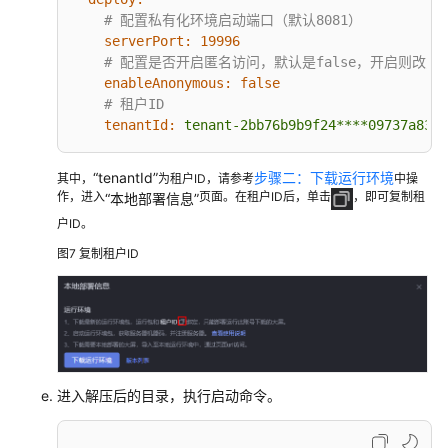
# 配置私有化环境启动端口（默认8081）
serverPort:
19996
白
# 配置是否开启匿名访问，默认是false，开启则改为t
皮
enableAnonymous:
false
书
# 租户ID
资
tenantId:
tenant-2bb76b9b9f24****09737a83
源
“tenantId”
步骤二：下载运行环境
支
其中，
为租户ID，请参考
中操
作，进入
页面。在租户ID后，单击
，即可复制租
“本地部署信息”
持
区
户ID。
域
图7
复制租户ID
系
统
权
限
进入解压后的目录，执行启动命令。