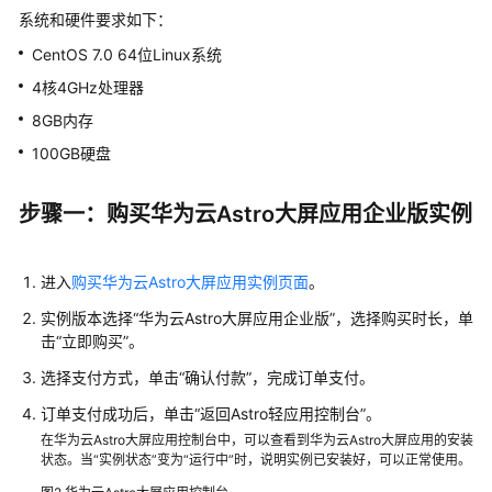
系统和硬件要求如下：
工
作
CentOS 7.0 64位Linux系统
空
4核4GHz处理器
间
8GB内存
创
100GB硬盘
建
项
步骤一：购买华为云Astro大屏应用企业版实例
目
创
进入
购买华为云Astro大屏应用实例页面
。
建
页
实例版本选择
“华为云Astro大屏应用企业版”
，选择购买时长，单
面
击
“立即购买”
。
选择支付方式，单击
“确认付款”
，完成订单支付。
发
布
订单支付成功后，单击“返回Astro轻应用控制台”。
及
在华为云Astro大屏应用控制台中，可以查看到华为云Astro大屏应用的安装
状态。当“实例状态”变为“运行中”时，说明实例已安装好，可以正常使用。
安
装