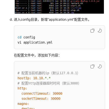
考
产
进入config目录，新增
“application.yml”
配置文件。
品
术
语
cd
 config

vi application.yml
责
任
共
在配置文件中，添加如下内容：
担
云
# 配置当前机器的ip（默认127.0.0.1）
服
hostIp:
10.10
.*.*
务
# 配置http连接器超时时间（默认3000）
等
http:
级
connectTimeout:
30000
协
socketTimeout:
30000
议
magno:
（SLA）
deploy: