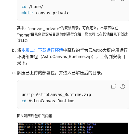
导
cd
mkdir
 canvas_private
最
佳
实
其中，
为安装目录，可自定义。本章节以在
“canvas_private”
目录创建安装目录为例进行介绍，您也可以在其他目录下创建
践
“home”
该目录。
视
将
步骤二：下载运行环境
中获取的华为云Astro大屏应用运行
频
环境部署包（AstroCanvas_Runtime.zip），上传到安装目
帮
录下。
助
解压已上传的部署包，并进入已解压后的目录。
文
档
下
cd
 AstroCanvas_Runtime
载
图6
解压后包中的内容
通
用
参