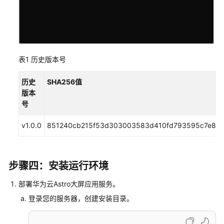
署
私
有
化
表1
历史版本号
部
署
历史
SHA256值
安
版本
装
号
指
导
v1.0.0
851240cb215f53d303003583d410fd793595c7e8a
私
有
化
步骤四：安装运行环境
部
署
部署华为云Astro大屏应用服务。
升
登录您的服务器，创建安装目录。
级
指