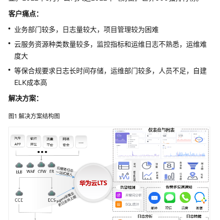
架
客户痛点：
与
实
业务部门较多，日志量较大，项目管理较为困难
践
云服务资源种类数量较多，监控指标和运维日志不熟悉，运维难
度大
卓
越
等保合规要求日志长时间存储，运维部门较多，人员不足，自建
架
ELK成本高
构
解决方案
：
技
术
图1
解决方案结构图
框
架
简
介
韧
性
支
柱