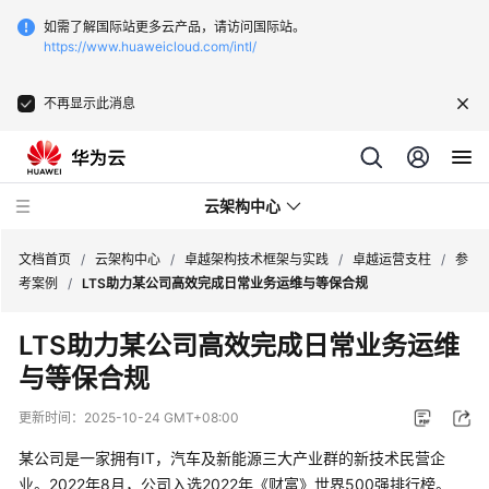
如需了解国际站更多云产品，请访问国际站。
https://www.huaweicloud.com/intl/
不再显示此消息
云架构中心
文档首页
/
云架构中心
/
卓越架构技术框架与实践
/
卓越运营支柱
/
参
考案例
/
LTS助力某公司高效完成日常业务运维与等保合规
卓
LTS助力某公司高效完成日常业务运维
越
与等保合规
架
构
更新时间：
2025-10-24 GMT+08:00
技
术
某公司是一家拥有IT，汽车及新能源三大产业群的新技术民营企
框
业。2022年8月，公司入选2022年《财富》世界500强排行榜。