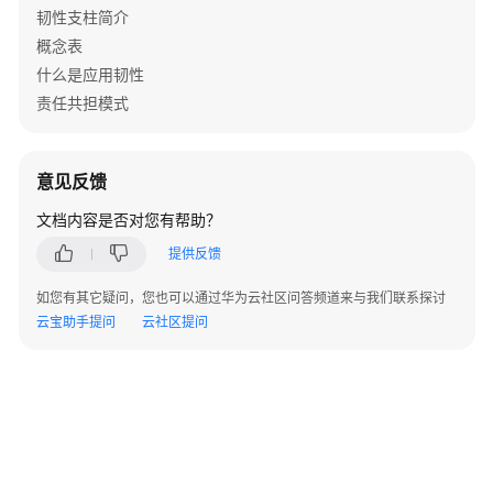
韧性支柱简介
卓
概念表
越
什么是应用韧性
运
营
责任共担模式
支
柱
意见反馈
卓
文档内容是否对您有帮助？
越
运
提供反馈
营
支
如您有其它疑问，您也可以通过华为云社区问答频道来与我们联系探讨
柱
云宝助手提问
云社区提问
简
介
基
础
概
念