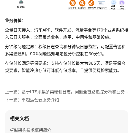
安
全
业务价值：
性
支
全量日志接入：汽车APP、软件开发、流量平台等170个业务系统接
柱
入云日志服务，全面覆盖业务、应用、中间件和基础设施。
分钟级问题定界：秒级日志查询和分钟级日志监控，可配置告警和
性
多渠道通知，90%问题感知与定位分析控制在30分钟。
能
效
存储时长满足等保要求：支持存储时长最大为365天，满足等保合
率
规要求，智能冷热存储可降低存储成本，且提供便捷检索能力。
支
柱
上一篇：基于LTS采集多类端侧日志，问题全链路追踪分析和业务运营分析
成
下一篇：卓越运营云服务介绍
本
优
化
相关文档
支
柱
卓越架构技术框架简介