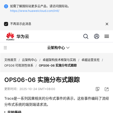
如需了解国际站更多云产品，请访问国际站。
https://www.huaweicloud.com/intl/
不再显示此消息
云架构中心
文档首页
/
云架构中心
/
卓越架构技术框架与实践
/
卓越运营支柱
/
OPS06 可观测性体系
/
OPS06-06 实施分布式跟踪
卓
OPS06-06 实施分布式跟踪
越
架
更新时间：
2025-10-24 GMT+08:00
构
技
Trace是一系列因果相关的分布式事件的表示，这些事件编码了流经
术
分布式系统的端到端请求流。
框
风险等级