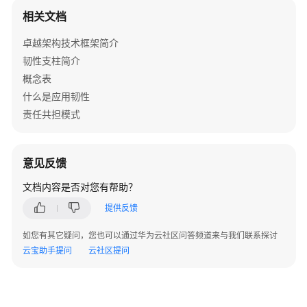
相关文档
安
全
卓越架构技术框架简介
性
韧性支柱简介
支
概念表
柱
什么是应用韧性
性
责任共担模式
能
效
率
意见反馈
支
柱
文档内容是否对您有帮助？
提供反馈
成
本
如您有其它疑问，您也可以通过华为云社区问答频道来与我们联系探讨
优
云宝助手提问
云社区提问
化
支
柱