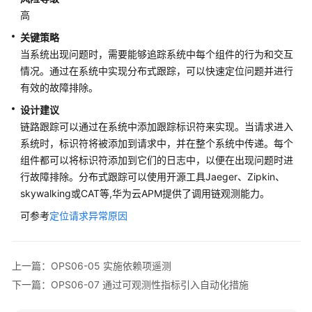
架
高
与
实
关键策略
践
当系统出现问题时，需要能够追踪系统中每个组件的行为和交互
情况。通过在系统中实现分布式跟踪，可以快速定位问题并进行
卓
有效的故障排除。
越
设计建议
架
链路跟踪可以通过在系统中添加跟踪标识符来实现。当请求进入
构
系统时，标识符将被添加到请求中，并在整个系统中传递。每个
技
组件都可以将标识符添加到它们的日志中，以便在出现问题时进
术
框
行故障排除。分布式跟踪可以使用开源工具Jaeger、Zipkin、
架
skywalking或CAT等,华为云APM提供了调用链观测能力。
简
可参考
定位请求异常原因
介
韧
上一篇：OPS06-05 实施依赖项遥测
性
支
下一篇：OPS06-07 通过可观测性指标引入自动化措施
柱