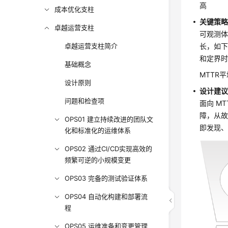
高
成本优化支柱
关键策
卓越运营支柱
可观测体
卓越运营支柱简介
长，如下
和定界时
基础概念
MTTR
设计原则
设计建
问题和检查项
面向 M
障，从
OPS01 建立持续改进的团队文
即发现、
化和标准化的运维体系
OPS02 通过CI/CD实现高效的
频繁可逆的小规模变更
OPS03 完备的测试验证体系
OPS04 自动化构建和部署流
程
OPS05 运维准备和变更管理