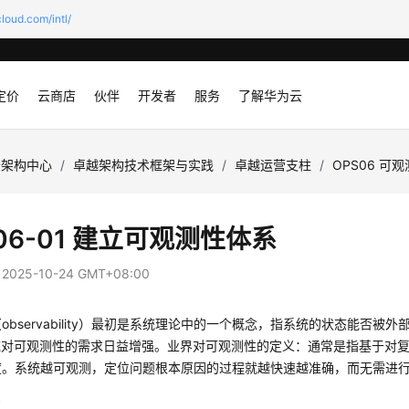
loud.com/intl/
定价
云商店
伙伴
开发者
服务
了解华为云
云架构中心
/
卓越架构技术框架与实践
/
卓越运营支柱
/
OPS06 可
06-01 建立可观测性体系
：
2025-10-24 GMT+08:00
observability）最初是系统理论中的一个概念，指系统的状态能否
系统对可观测性的需求日益增强。业界对可观测性的定义：通常是指基于对
度。系统越可观测，定位问题根本原因的过程就越快速越准确，而无需进
级