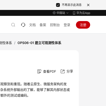
不再显示此消息
中国站
华为云App
文档
备案
控制台
登录
注册
观测性体系
/
OPS06-01 建立可观测性体系
分享
查看PDF
被外部观察到和重现。随着云原生、微服务架构的发
复杂系统外部输出的了解，能够了解其内部状态或
行额外的测试或编码。