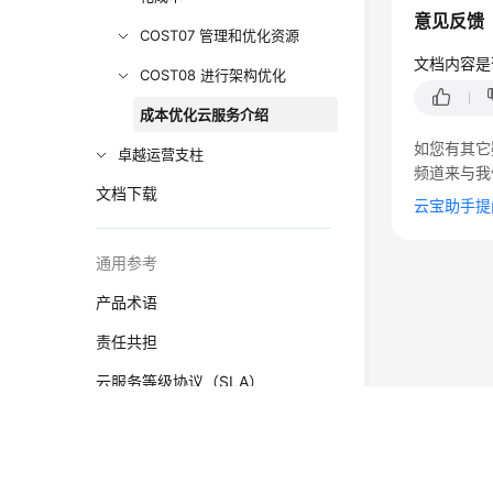
意见反馈
COST07 管理和优化资源
文档内容是
COST08 进行架构优化
成本优化云服务介绍
如您有其它
卓越运营支柱
频道来与我
文档下载
云宝助手提
通用参考
产品术语
责任共担
云服务等级协议（SLA）
白皮书资源
©2026 Huaweicloud.com 版权所有
支持区域
黔ICP备20004760号-
增值电信业务经营许可证：B1.B2-20200593 | 代理域名