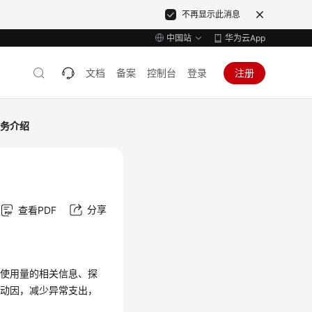
不再显示此消息
中国站
华为云App
文档
备案
控制台
登录
注册
服务介绍
分享
查看PDF
和使用量的相关信息、探
和动因，减少异常支出，