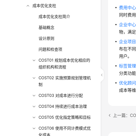
成本优化支柱
费用中
同时费用
成本优化支柱简介
企业中
基础概念
物，满足
设计原则
企业项目
布在不
问题和检查项
用户。
COST01 规划成本优化相应的
标签管理
组织机构和流程
分类功
COST02 实施预算规划管理机
优化顾
制
成本等
COST03 对成本进行分配
COST04 持续进行成本治理
上一篇：COST
COST05 优化指定策略和目标
COST06 使用不同计费模式优
化成本