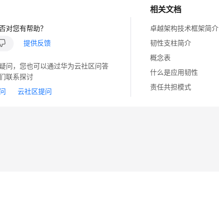
相关文档
否对您有帮助？
卓越架构技术框架简介
提供反馈
韧性支柱简介
概念表
疑问，您也可以通过华为云社区问答
什么是应用韧性
们联系探讨
责任共担模式
问
云社区提问
14
苏B2-20130048号
A2.B1.B2-20070312
注册服务机构：新网、西数