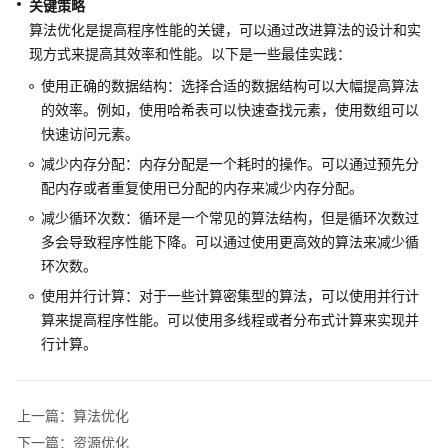
关键策略
架
与
算法优化是提高程序性能的关键，可以通过改进算法的设计和实
实
现方式来提高其效率和性能。以下是一些最佳实践：
践
使用正确的数据结构：选择合适的数据结构可以大幅提高算法
的效率。例如，使用哈希表可以快速查找元素，使用数组可以
卓
快速访问元素。
越
减少内存分配：内存分配是一个耗时的操作。可以通过预先分
架
构
配内存或者重复使用已分配的内存来减少内存分配。
技
减少循环次数：循环是一个常见的算法结构，但是循环次数过
术
多会导致程序性能下降。可以通过使用更高效的算法来减少循
框
环次数。
架
使用并行计算：对于一些计算密集型的算法，可以使用并行计
简
介
算来提高程序性能。可以使用多线程或者分布式计算来实现并
行计算。
韧
性
支
上一篇：算法优化
柱
下一篇：资源优化