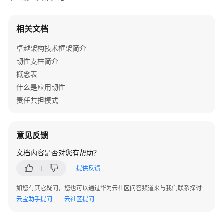
安
全
相关文档
性
支
卓越架构技术框架简介
柱
韧性支柱简介
概念表
性
什么是应用韧性
能
责任共担模式
效
率
支
意见反馈
柱
文档内容是否对您有帮助？
性
提供反馈
能
效
如您有其它疑问，您也可以通过华为云社区问答频道来与我们联系探讨
率
云宝助手提问
云社区提问
支
柱