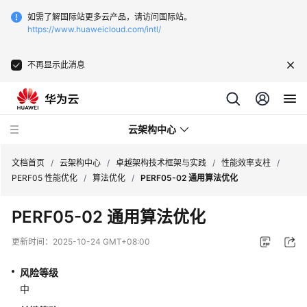
如需了解国际站更多云产品，请访问国际站。
https://www.huaweicloud.com/intl/
不再显示此消息
云架构中心
文档首页
/
云架构中心
/
卓越架构技术框架与实践
/
性能效率支柱
/
PERF05 性能优化
/
算法优化
/
PERF05-02 通用算法优化
卓
PERF05-02 通用算法优化
越
架
更新时间：
2025-10-24 GMT+08:00
构
技
风险等级
术
中
框