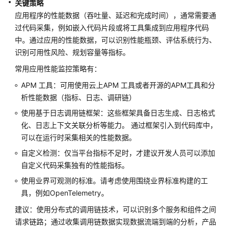
关键策略
架
与
应用程序的性能数据（吞吐量、延迟和完成时间），通常需要通
实
过代码采集，例如嵌入代码片段或将工具集成到应用程序代码
践
中。通过应用的性能数据，可以识别性能瓶颈、评估系统行为、
识别可用性风险、规划容量等指标。
卓
常用应用性能监控策略有：
越
架
APM 工具：可用使用云上APM 工具或者开源的APM工具和分
构
析性能数据（指标、日志、调研链）
技
使用基于日志调用链框架：这些框架具备日志生成、日志格式
术
化、日志上下文关联分析等能力。 通过框架引入到代码库中，
框
可以在运行时采集相关的性能数据。
架
简
自定义检测：仅当平台指标不足时，才建议开发人员可以添加
介
自定义代码采集独有的性能指标。
使用业界可观测的标准。请考虑使用围绕业界标准构建的工
韧
具，例如OpenTelemetry。
性
建议：使用分布式的调用链技术，可以识别多个服务和组件之间
支
柱
请求链路；通过收集调用链数据实现数据流端到端的分析，产品