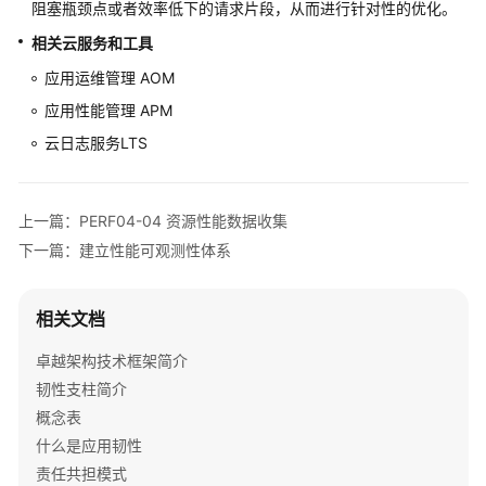
阻塞瓶颈点或者效率低下的请求片段，从而进行针对性的优化。
安
相关云服务和工具
全
应用运维管理 AOM
性
支
应用性能管理 APM
柱
云日志服务LTS
性
能
上一篇：PERF04-04 资源性能数据收集
效
率
下一篇：建立性能可观测性体系
支
柱
相关文档
性
卓越架构技术框架简介
能
韧性支柱简介
效
率
概念表
支
什么是应用韧性
柱
责任共担模式