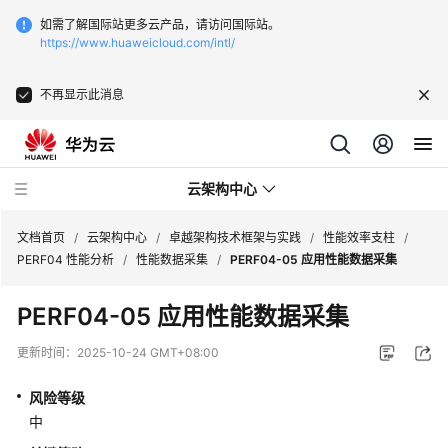
如需了解国际站更多云产品，请访问国际站。
https://www.huaweicloud.com/intl/
不再显示此消息
云架构中心
文档首页
/
云架构中心
/
卓越架构技术框架与实践
/
性能效率支柱
/
PERF04 性能分析
/
性能数据采集
/
PERF04-05 应用性能数据采集
卓
PERF04-05 应用性能数据采集
越
架
更新时间：
2025-10-24 GMT+08:00
构
技
风险等级
术
中
框