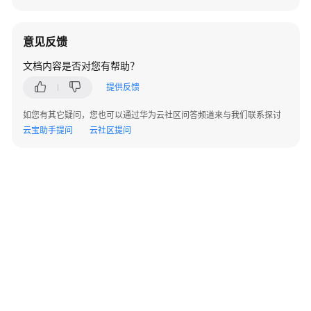
简
介
意见反馈
基
础
文档内容是否对您有帮助？
概
提供反馈
念
如您有其它疑问，您也可以通过华为云社区问答频道来与我们联系探讨
设
云宝助手提问
云社区提问
计
原
则
问
题
和
检
查
项