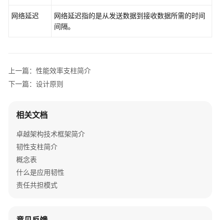
安
网络延迟
网络延迟指的是从发送数据到接收数据所需的时间
全
间隔。
性
支
柱
上一篇：性能效率支柱简介
性
下一篇：设计原则
能
效
率
相关文档
支
柱
卓越架构技术框架简介
韧性支柱简介
性
概念表
能
什么是应用韧性
效
责任共担模式
率
支
柱