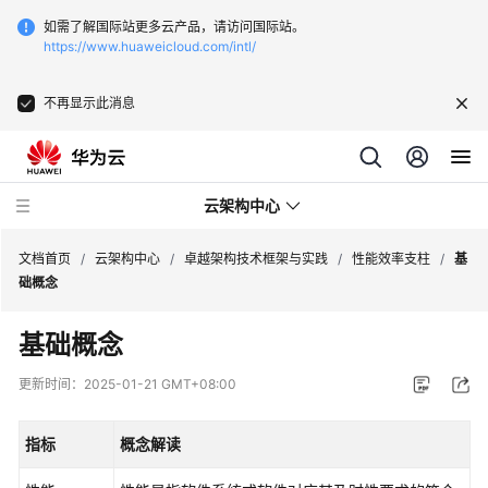
如需了解国际站更多云产品，请访问国际站。
https://www.huaweicloud.com/intl/
不再显示此消息
云架构中心
文档首页
/
云架构中心
/
卓越架构技术框架与实践
/
性能效率支柱
/
基
础概念
卓
基础概念
越
架
更新时间：
2025-01-21 GMT+08:00
构
技
指标
概念解读
术
框