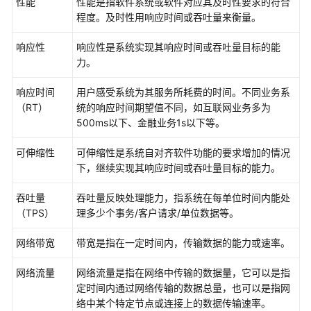
性能
性能是指软件系统或软件对应其及时性要求的符合
架
程度。及时性用响应时间或吞吐量来衡量。
与
实
响应性
响应性是系统实现其响应时间或吞吐量目标的能
践
力。
卓
响应时间
用户感受系统为其服务所耗费的时间。不同业务系
越
（RT）
统的响应时间期望值不同，如互联网业务多为
架
500ms以下、金融业务1s以下等。
构
技
可伸缩性
可伸缩性是系统自对齐软件功能的要求增加的情况
术
下，继续实现其响应时间或吞吐量目标的能力。
框
架
吞吐量
吞吐量反映处理能力，指系统在每单位时间内能处
简
（TPS）
理多少个事务/客户请求/单位数据等。
介
网络带宽
带宽是指在一定时间内，传输数据的能力或速率。
韧
性
网络流量
网络流量是指在网络中传输的数据量，它可以是指
支
定时间内通过网络传输的数据总量，也可以是指网
柱
络中某个特定节点或连接上的数据传输速率。