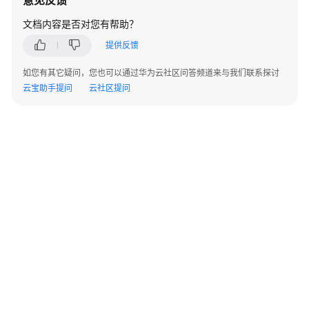
意见反馈
简
介
文档内容是否对您有帮助？
提供反馈
基
础
如您有其它疑问，您也可以通过华为云社区问答频道来与我们联系探讨
概
云宝助手提问
云社区提问
念
设
计
原
则
问
题
和
检
查
项
©2026 Huaweicloud.com 版权所有
黔ICP备20004760号-14
苏B2-20130048号
A2.B1.B2-20070312