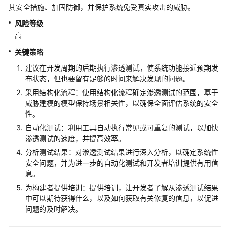
架
其安全措施、加固防御，并保护系统免受真实攻击的威胁。
与
风险等级
实
高
践
关键策略
卓
建议在开发周期的后期执行渗透测试，使系统功能接近预期发
越
布状态，但也要留有足够的时间来解决发现的问题。
架
采用结构化流程：使用结构化流程确定渗透测试的范围，基于
构
威胁建模的模型保持场景相关性，以确保全面评估系统的安全
技
性。
术
自动化测试：利用工具自动执行常见或可重复的测试，以加快
框
渗透测试的速度，并提高效率。
架
简
分析测试结果：对渗透测试结果进行深入分析，以确定系统性
介
安全问题，并为进一步的自动化测试和开发者培训提供有用信
息。
韧
为构建者提供培训：提供培训，让开发者了解从渗透测试结果
性
中可以期待获得什么，以及如何获取有关修复的信息，以促进
支
问题的及时解决。
柱