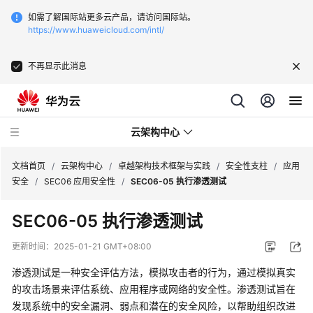
如需了解国际站更多云产品，请访问国际站。
https://www.huaweicloud.com/intl/
不再显示此消息
云架构中心
文档首页
/
云架构中心
/
卓越架构技术框架与实践
/
安全性支柱
/
应用
安全
/
SEC06 应用安全性
/
SEC06-05 执行渗透测试
卓
SEC06-05 执行渗透测试
越
架
更新时间：
2025-01-21 GMT+08:00
构
技
渗透测试是一种安全评估方法，模拟攻击者的行为，通过模拟真实
术
的攻击场景来评估系统、应用程序或网络的安全性。渗透测试旨在
框
发现系统中的安全漏洞、弱点和潜在的安全风险，以帮助组织改进