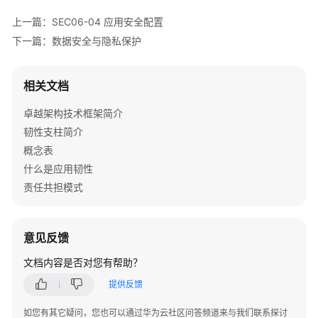
安
上一篇：SEC06-04 应用安全配置
全
下一篇：数据安全与隐私保护
性
支
柱
相关文档
卓越架构技术框架简介
概
述
韧性支柱简介
概念表
基
什么是应用韧性
本
责任共担模式
概
念
意见反馈
设
计
文档内容是否对您有帮助？
原
提供反馈
则
如您有其它疑问，您也可以通过华为云社区问答频道来与我们联系探讨