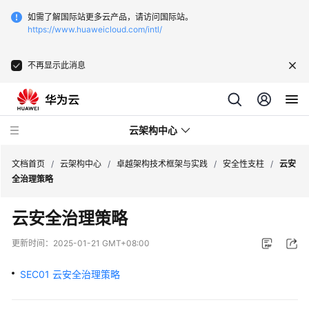
如需了解国际站更多云产品，请访问国际站。
https://www.huaweicloud.com/intl/
不再显示此消息
云架构中心
文档首页
/
云架构中心
/
卓越架构技术框架与实践
/
安全性支柱
/
云安
全治理策略
卓
云安全治理策略
越
架
更新时间：
2025-01-21 GMT+08:00
构
技
SEC01 云安全治理策略
术
框