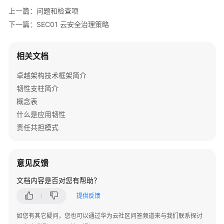
架
上一篇：问题和检查项
与
下一篇：SEC01 云安全治理策略
实
践
相关文档
卓
越
卓越架构技术框架简介
架
韧性支柱简介
构
概念表
技
什么是应用韧性
术
框
责任共担模式
架
简
介
意见反馈
文档内容是否对您有帮助？
韧
性
提供反馈
支
柱
如您有其它疑问，您也可以通过华为云社区问答频道来与我们联系探讨