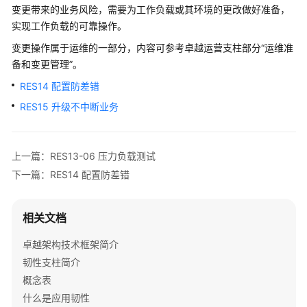
架
变更带来的业务风险，需要为工作负载或其环境的更改做好准备，
与
实现工作负载的可靠操作。
实
变更操作属于运维的一部分，内容可参考卓越运营支柱部分“运维准
践
备和变更管理”。
卓
RES14 配置防差错
越
RES15 升级不中断业务
架
构
技
上一篇：RES13-06 压力负载测试
术
框
下一篇：RES14 配置防差错
架
简
相关文档
介
卓越架构技术框架简介
韧
韧性支柱简介
性
支
概念表
柱
什么是应用韧性