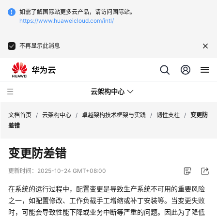
如需了解国际站更多云产品，请访问国际站。
https://www.huaweicloud.com/intl/
不再显示此消息
云架构中心
文档首页
/
云架构中心
/
卓越架构技术框架与实践
/
韧性支柱
/
变更防
差错
卓
变更防差错
越
架
更新时间：
2025-10-24 GMT+08:00
构
技
在系统的运行过程中，配置变更是导致生产系统不可用的重要风险
术
之一，如配置修改、工作负载手工增缩或补丁安装等。当变更失败
框
时，可能会导致性能下降或业务中断等严重的问题。因此为了降低