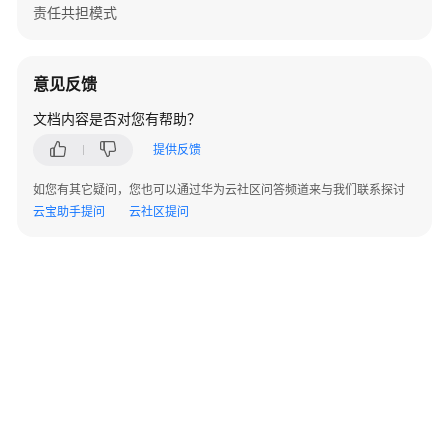
责任共担模式
韧
性
支
意见反馈
柱
简
文档内容是否对您有帮助？
介
提供反馈
基
如您有其它疑问，您也可以通过华为云社区问答频道来与我们联系探讨
本
云宝助手提问
云社区提问
概
念
设
计
原
则
问
题