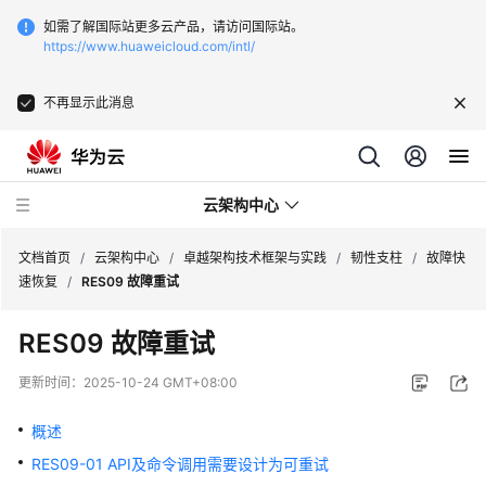
如需了解国际站更多云产品，请访问国际站。
https://www.huaweicloud.com/intl/
不再显示此消息
云架构中心
文档首页
/
云架构中心
/
卓越架构技术框架与实践
/
韧性支柱
/
故障快
速恢复
/
RES09 故障重试
卓
RES09 故障重试
越
架
更新时间：
2025-10-24 GMT+08:00
构
技
概述
术
RES09-01 API及命令调用需要设计为可重试
框