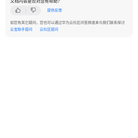
文档内容是否对您有帮助？
韧
提供反馈
性
支
如您有其它疑问，您也可以通过华为云社区问答频道来与我们联系探讨
柱
云宝助手提问
云社区提问
简
介
基
本
概
念
设
计
原
则
©2026 Huaweicloud.com 版权所有
黔ICP备20004760号-14
苏B2-20130048号
问
A2.B1.B2-20070312
增值电信业务经营许可证：B1.B2-20200593 | 代理域名注册服务机构：新网、西数
题
电子营业执照
贵公网安备 52990002000093号