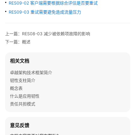
架
RES09-02 客户端需要根据综合评估是否要重试
与
RES09-03 重试需要避免造成流量压力
实
践
上一篇：RES08-03 减少被依赖项故障的影响
卓
下一篇：概述
越
架
构
相关文档
技
术
卓越架构技术框架简介
框
韧性支柱简介
架
概念表
简
介
什么是应用韧性
责任共担模式
韧
性
支
意见反馈
柱