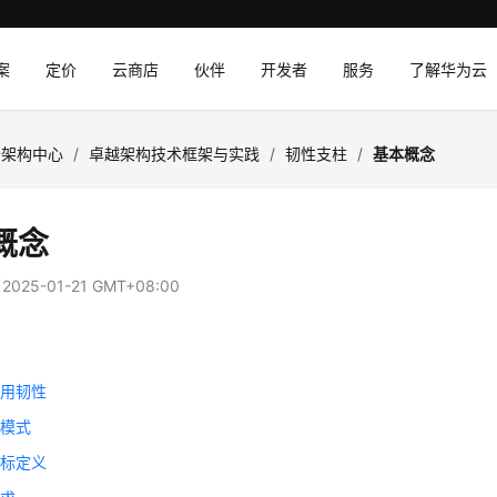
案
定价
云商店
伙伴
开发者
服务
了解华为云
云架构中心
/
卓越架构技术框架与实践
/
韧性支柱
/
基本概念
概念
：
2025-01-21 GMT+08:00
应用韧性
担模式
目标定义