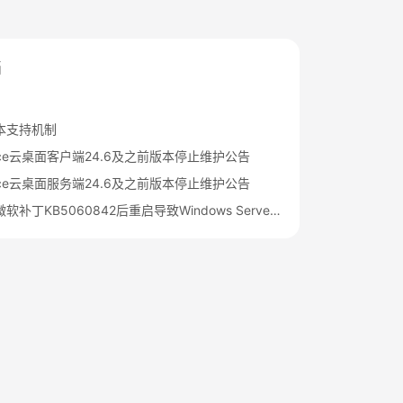
档
本支持机制
pace云桌面客户端24.6及之前版本停止维护公告
pace云桌面服务端24.6及之前版本停止维护公告
关于更新微软补丁KB5060842后重启导致Windows Server 2022发放的桌面无法启动的公告