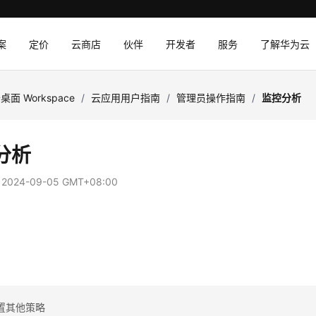
案
定价
云商店
伙伴
开发者
服务
了解华为云
桌面 Workspace
/
云应用用户指南
/
管理员操作指南
/
监控分析
分析
：
2024-09-05 GMT+08:00
录
理
置其他策略