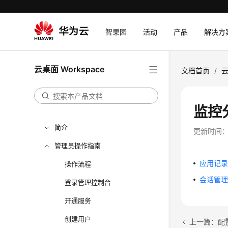
用户指南（管理员）
智果园
活动
产品
解决方
最佳实践
API参考
云桌面 Workspace
文档首页
/
云
常见问题
SDK参考
监控
云应用用户指南
简介
更新时间
管理员操作指南
应用记
操作流程
会话管
登录管理控制台
开通服务
创建用户
上一篇：配