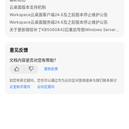
指
云桌面版本支持机制
南
Workspace云桌面客户端24.6及之前版本停止维护公告
（终
端
Workspace云桌面服务端24.6及之前版本停止维护公告
用
关于更新微软补丁KB5060842后重启导致Windows Server 2022发放的桌面无法启动的公告
户）
用
意见反馈
户
文档内容是否对您有帮助？
指
南
提供反馈
（管
理
如您有其它疑问，您也可以通过华为云社区问答频道来与我们联系探讨
员）
云宝助手提问
云社区提问
最
佳
实
践