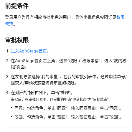
介
前提条件
绍
登录用户为具有相应审批角色的用户，具体审批角色权限详见
权限
计
管理
。
费
说
审批权限
明
进入AppStage首页
。
快
在AppStage首页右上角，选择“权限 > 权限申请”，进入“我的权
速
限”页面。
入
门
在左侧导航选择“我的审批”，在我的审批列表中，通过申请单号/
提交人/申请状态查询待审批的权限。
AppStage
在对应的“操作”列下，单击“处理”。
使
审批后，在审批列表中，已审批的申请“申请状态”为“审批结束”。
用
前
同意：勾选角色，单击“同意”，输入同意理由，单击“同意”。
准
驳回：勾选角色，单击“驳回”，输入驳回理由，单击“驳回”。
备