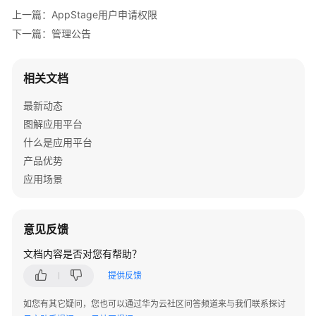
通
上一篇：AppStage用户申请权限
过
下一篇：管理公告
IAM
授
予
相关文档
使
用
最新动态
AppStage
图解应用平台
的
什么是应用平台
权
产品优势
限
应用场景
购
买
AppStage
意见反馈
并
文档内容是否对您有帮助？
关
联
提供反馈
组
织
如您有其它疑问，您也可以通过华为云社区问答频道来与我们联系探讨