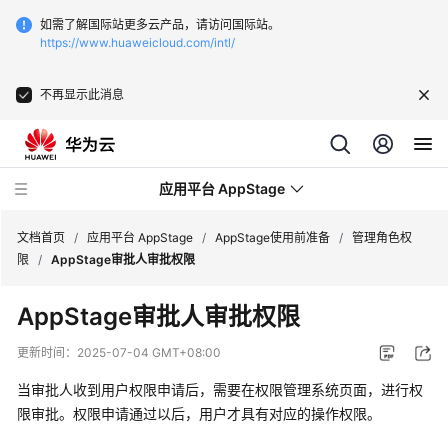
如需了解国际站更多云产品，请访问国际站。
https://www.huaweicloud.com/intl/
不再显示此消息
应用平台 AppStage
文档首页
/
应用平台 AppStage
/
AppStage使用前准备
/
管理角色权
限
/
AppStage审批人审批权限
最
AppStage审批人审批权限
新
动
更新时间：
2025-07-04 GMT+08:00
态
当审批人收到用户权限申请后，需要在权限管理系统页面，进行权
产
限审批。权限申请通过以后，用户才具有对应的操作权限。
品