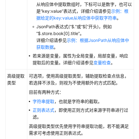
测
从响应体中提取数组时，下标可以是数字，也可以
试
是“key:value”表达式，详细介绍请参见
示例：根
导
据给定的key:value从响应体中获取字符串
。
读
JsonPath表达式(“$.”或“$[”开头)，例如
“$.store.book[0].title”。
测
详细介绍请参见
示例：根据JsonPath从响应体中
试
获取数据
。
用
若来源是变量，属性为全局变量，局部变量，响应
例
提取后的变量。详细介绍请参见
变量检查
。
管
理
高级提取
可选项，使用高级提取类型，辅助提取检查点信息，
类型
若选择不涉及，则视为不使用额外的方式匹配。
新
建
目前有两种方式：
测
字符串提取
，也就是字符串的截取。
试
正则表达式
，即使用正则方式对来源字符串进行过
用
滤。
例
高级提取类型优先使用字符串提取功能，若不能满足
添
需求可考虑使用正则表达式。
加