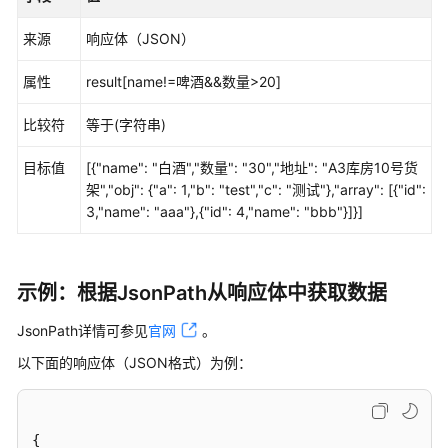
        "
a
": 
1
,

"b"
: 
"test"
,

来源
响应体（JSON）
"c"
: 
"测试"
      },

属性
result[name!=啤酒&&数量>20]
      "array": [

        {

比较符
等于(字符串)
          "id": 
1
,

目标值
[{"name": "白酒","数量": "30","地址": "A3库房10号货
"name"
: 
"aaa"
架","obj": {"a": 1,"b": "test","c": "测试"},"array": [{"id":
        },

3,"name": "aaa"},{"id": 4,"name": "bbb"}]}]
        {

          "id": 
2
,

"name"
: 
"bbb"
示例：根据JsonPath从响应体中获取数据
        }

      ]

JsonPath详情可参见
官网
。
    },

以下面的响应体（JSON格式）为例：
    {

      "name": 
"白酒"
,

"数量"
: 
"30"
,

"地址"
: 
"A3库房10号货架"
,

{
