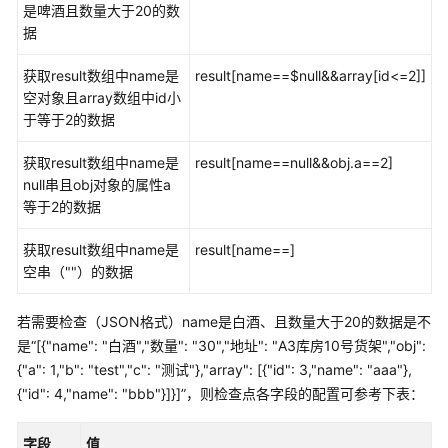
是啤酒且数量大于20的数
"c"
: 
"测试"
据
      },

      "array": [

获取result数组中name是
result[name==$null&&array[id<=2]]
        {

空对象且array数组中id小
          "id": 
1
,

于等于2的数据
"name"
: 
"aaa"
获取result数组中name是
        },

result[name==null&&obj.a==2]
null串且obj对象的属性a
        {

等于2的数据
          "id": 
2
,

"name"
: 
"bbb"
获取result数组中name是
result[name==]
        }

空串（""）的数据
      ]

    },

若需要检查（JSON格式）name是白酒、且数量大于20的数据是不
    {

是“[{"name": "白酒","数量": "30","地址": "A3库房10号货架","obj":
      "name": 
"白酒"
,

{"a": 1,"b": "test","c": "测试"},"array": [{"id": 3,"name": "aaa"},
"数量"
: 
"20"
,

{"id": 4,"name": "bbb"}]}]”，则检查点各字段的配置可参考下表：
"地址"
: 
"A3库房10号货架"
,

"obj"
: {

字段
值