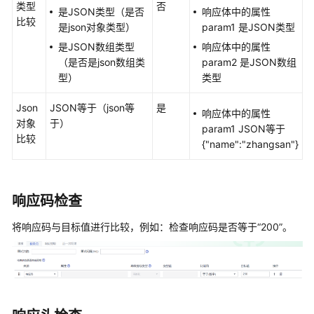
类型
否
考
是JSON类型（是否
响应体中的属性
比较
是json对象类型）
param1 是JSON类型
产
是JSON数组类型
响应体中的属性
品
（是否是json数组类
param2 是JSON数组
术
型）
类型
语
Json
JSON等于（json等
是
响应体中的属性
责
对象
于）
param1 JSON等于
任
比较
{"name":"zhangsan"}
共
担
云
响应码检查
服
将响应码与目标值进行比较，例如：检查响应码是否等于“200”。
务
等
级
协
议
（SLA）