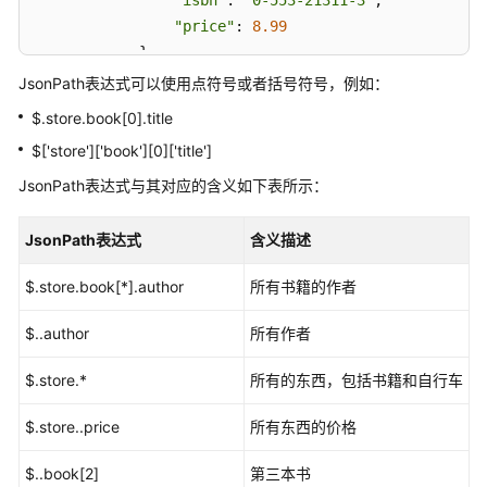
"地址"
: 
"A3库房10号货架"
,

"price"
: 
8.99
"obj"
: {

            },

        "
a
": 
2
,

            {

JsonPath表达式可以使用点符号或者括号符号，例如：
"b"
: 
"test"
,

                "category": 
"fiction"
,

$.store.book[0].title
"c"
: 
"测试"
"author"
: 
"J. R. R. Tolkien"
,

$['store']['book'][0]['title']
      },

"title"
: 
"The Lord of the Rings"
,

      "array": [

"isbn"
: 
"0-395-19395-8"
,

JsonPath表达式与其对应的含义如下表所示：
        {

"price"
: 
22.99
          "id": 
5
,

            }

JsonPath表达式
含义描述
"name"
: 
"aaa"
        ],

        },

$.store.book[*].author
所有书籍的作者
        "bicycle": {

        {

            "
color
": 
"red"
,

$..author
          "id": 
6
,

所有作者
"price"
: 
19.95
"name"
: 
"bbb"
        }

$.store.*
所有的东西，包括书籍和自行车
        }

    },

      ]

    "expensive": 
10
$.store..price
所有东西的价格
    },

}
    {

$..book[2]
第三本书