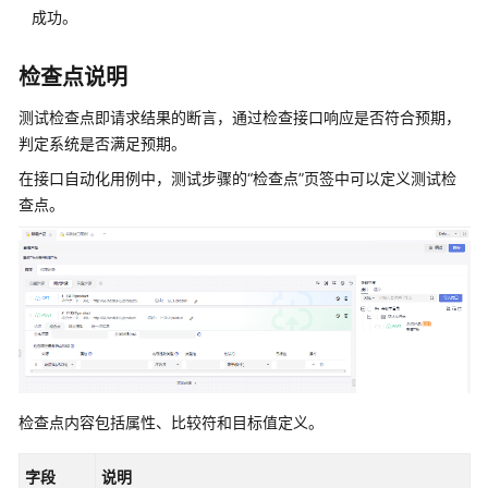
指
成功。
南
检查点说明
使
用
测试检查点即请求结果的断言，通过检查接口响应是否符合预期，
CodeArts
判定系统是否满足预期。
API
服
在接口自动化用例中，测试步骤的“检查点”页签中可以定义测试检
务
查点。
API
设
计
导
入
与
导
检查点内容包括属性、比较符和目标值定义。
出
字段
说明