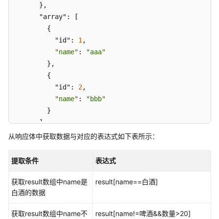
      },

      "array": [

        {

          "id": 
1
,

"name"
: 
"aaa"
        },

        {

          "id": 
2
,

"name"
: 
"bbb"
        }

      ]

    },

从响应体中获取数据与对应的表达式如下表所示：
    {

      "name": 
"啤酒"
,

提取条件
表达式
"数量"
: 
"10"
,

"地址"
: 
"A3库房10号货架"
,

获取result数组中name是
result[name==白酒]
白酒的数据
"obj"
: {

        "
a
": 
1
,

获取result数组中name不
result[name!=啤酒&&数量>20]
"b"
: 
"test"
,
