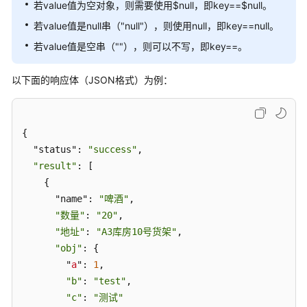
若value值为空对象，则需要使用$null，即key==$null。
若value值是null串（"null"），则使用null，即key==null。
若value值是空串（""），则可以不写，即key==。
以下面的响应体（JSON格式）为例：
{

  "status": 
"success"
,

"result"
: [

    {

      "name": 
"啤酒"
,

"数量"
: 
"20"
,

"地址"
: 
"A3库房10号货架"
,

"obj"
: {

        "
a
": 
1
,

"b"
: 
"test"
,

"c"
: 
"测试"