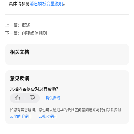
考
具体请参见
消息模板变量说明
。
SDK
参
上一篇：概述
考
下一篇：创建阈值规则
场
景
相关文档
代
码
示
例
意见反馈
常
文档内容是否对您有帮助？
见
提供反馈
问
题
如您有其它疑问，您也可以通过华为云社区问答频道来与我们联系探讨
云宝助手提问
云社区提问
视
频