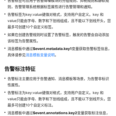
说
告警标签可应用于告警降噪模块的分组规则、抑制规则和静默规
明
则，告警管理系统根据标签属性进行告警管理和通知。
告警标签为key:value键值对格式，支持用户自定义。key 和
快
value只能由字母、数字和下划线组成，且不能以下划线开头，您
速
最多可创建10个自定义标签。
入
如果在创建告警规则时设置了告警标签，触发的告警会自动添加
门
该标签为告警属性。
用
消息模板中通过
$event.metadata.key1
变量获取告警标签信息，
户
具体请参见
消息模板变量说明
。
指
南
告警标注特征
最
告警标注主要应用于告警通知、消息模板等场景，为告警非标识
佳
性属性。
实
告警标注为key:value键值对格式，支持用户自定义。key 和
践
value只能由字母、数字和下划线组成，且不能以下划线开头，您
API
最多可创建10个自定义标注。
参
消息模板中通过
$event.annotations.key2
变量获取标注信息，