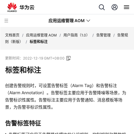
应用运维管理 AOM
文档首页
/
应用运维管理 AOM
/
用户指南（1.0）
/
告警管理
/
告警规
则（新版）
/
标签和标注
最
更新时间：
2022-12-19 GMT+08:00
新
动
标签和标注
态
创建告警规则时，可设置告警标签（Alarm Tag）和告警标注
产
（Alarm Annotation）。告警标签主要应用于告警降噪等场景，为
品
告警标识性属性。告警标注主要应用于告警通知、消息模板等场
介
景，为告警非标识性属性。
绍
计
告警标签特征
费