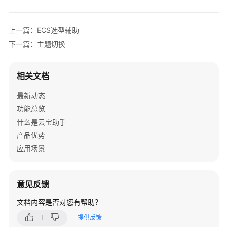
总
览
上一篇：ECS选型辅助
产
下一篇：主题切换
品
介
绍
相关文档
最新动态
快
速
功能总览
入
什么是云宝助手
门
产品优势
应用场景
用
户
指
意见反馈
南
文档内容是否对您有帮助？
了
提供反馈
解