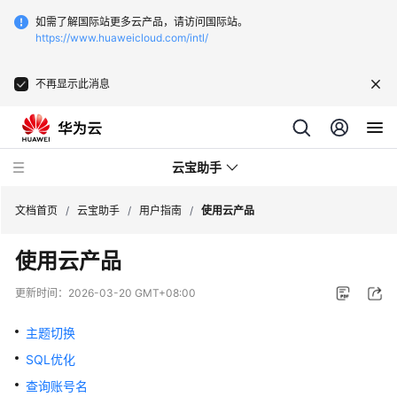
如需了解国际站更多云产品，请访问国际站。
https://www.huaweicloud.com/intl/
不再显示此消息
云宝助手
文档首页
/
云宝助手
/
用户指南
/
使用云产品
使用云产品
最
新
更新时间：
2026-03-20 GMT+08:00
动
态
主题切换
SQL优化
功
能
查询账号名