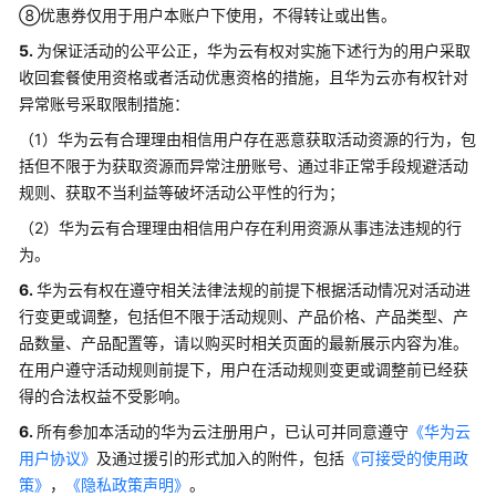
专
⑧优惠券仅用于用户本账户下使用，不得转让或出售。
区
5.
为保证活动的公平公正，华为云有权对实施下述行为的用户采取
收回套餐使用资格或者活动优惠资格的措施，且华为云亦有权针对
开
屏
异常账号采取限制措施：
礼
（1）华为云有合理理由相信用户存在恶意获取活动资源的行为，包
包
括但不限于为获取资源而异常注册账号、通过非正常手段规避活动
规则、获取不当利益等破坏活动公平性的行为；
储
值
（2）华为云有合理理由相信用户存在利用资源从事违法违规的行
卡
为。
6.
华为云有权在遵守相关法律法规的前提下根据活动情况对活动进
免
行变更或调整，包括但不限于活动规则、产品价格、产品类型、产
单
品数量、产品配置等，请以购买时相关页面的最新展示内容为准。
抽
在用户遵守活动规则前提下，用户在活动规则变更或调整前已经获
奖
得的合法权益不受影响。
超
6.
所有参加本活动的华为云注册用户，已认可并同意遵守
《华为云
过
用户协议》
及通过援引的形式加入的附件，包括
《可接受的使用政
活
策》
，
《隐私政策声明》
。