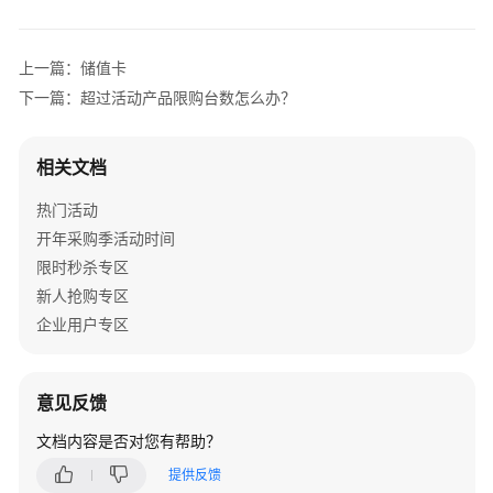
动
产
品
上一篇：储值卡
限
下一篇：超过活动产品限购台数怎么办？
购
台
数
相关文档
怎
么
热门活动
办？
开年采购季活动时间
限时秒杀专区
选
错
新人抢购专区
活
企业用户专区
动
产
品
意见反馈
配
置
文档内容是否对您有帮助？
怎
提供反馈
么