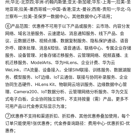
专
州;华北-北京四;非洲-约翰内斯堡;亚太-新加坡;华东-上海一;拉美-圣
区
地亚哥;拉美-墨西哥城一;中国-香港;亚太-曼谷;西南-贵阳一;华北-乌
兰察布一;拉美-圣保罗一数据中心，其他数据中心不适用；
企
⑥产品范围：优惠券不可用于以下产品或服务：云市场、内容分发
业
网络、域名注册服务、云速建站、消息通知服务、线下产品、会
用
议、云数据迁移、视频点播、数据复制服务、隐私保护通话、语音
户
外呼、媒体处理、消息&短信、语音通话、联络中心、专属企业存储
专
服务、设备管理、对象存储迁移服务、云管理网络、视频直播、主
区
机迁移服务、ModelArts、华为HiLens、企业计费、华为云
新
WeLink、iTA流量、设备接入、全球SIM联接、训练服务、数据湖服
老
务、模型服务、IoT边缘、IoT云通信、联接与协同补录服务、企业
同
协同生态硬件、HiLens Kit、物联网云培训服务、边缘数据中心管
享
理、Camera200、IoT数据分析、云管理网络分析服务、华为交互
专
式电子白板、企业协同独立软件，不支持按量（需）产品，更多不
区
可用产品以代金券实际显示为准；
⑦优惠券不支持和渠道折扣、折扣券、其他优惠券叠加使用，每个
组
订单只能使用1张优惠券；代金券查询路径：费用中心-优惠折扣-优
合
购
惠券；