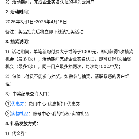
2）活动期间，完成企业实名认证的华为云用户
活
动
2. 活动时间：
2025年3月1日-2025年4月15日
开
年
备注：奖品抽完后将立即下线该抽奖活动
采
3. 抽奖说明：
购
1）活动期间，单笔新购付费大于或等于1000元，即可获得1次抽奖
季
机会（最多1次）；活动期间完成企业实名认证，即可获得1次抽奖
开
机会（最多1次）。同一用户最多抽两次，每次均100%中奖；
年
2）储值卡付费不能参与抽奖。如需参与抽奖，请联系您的客户经
采
理；
购
季
3）中奖纪录查询入口：
活
①
优惠券
：费用中心-优惠折扣-优惠券
动
②
实物礼品
时
：账号中心-我的特权-实物礼品
间
4. 礼品发放方式：
1）代金券：
开