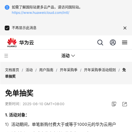
如需了解国际站更多云产品，请访问国际站。
https://www.huaweicloud.com/intl/
不再显示此消息
活动
文档首页
/
活动
/
用户指南
/
开年采购季
/
开年采购季活动规则
/
免
单抽奖
用
免单抽奖
户
指
更新时间：
2025-06-10 GMT+08:00
南
1. 活动对象：
热
1）活动期间，单笔新购付费大于或等于1000元的华为云用户
门