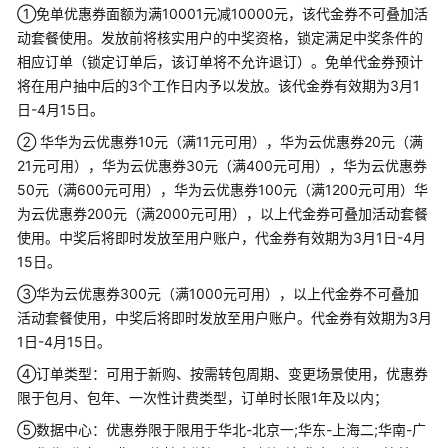
年
①免单优惠券面额为满10001元减10000元，该代金券不可叠加活
采
动套餐使用。发放前将核实用户的中奖资格，锁定满足中奖条件的
购
相应订单（锁定订单后，该订单将不允许退订）。免单代金券预计
季
将在用户抽中后的3个工作日内予以发放。该代金券有效期为3月1
活
日-4月15日。
动
规
② 华华为云优惠券10元（满11元可用），华为云优惠券20元（满
则
21元可用），华为云优惠券30元（满400元可用），华为云优惠券
50元（满600元可用），华为云优惠券100元（满1200元可用）华
限
为云优惠券200元（满2000元可用），以上代金券可叠加活动套餐
时
使用。中奖后将即时发放至用户账户，代金券有效期为3月1日-4月
秒
15日。
杀
③华为云优惠券300元（满1000元可用），以上代金券不可叠加
专
活动套餐使用，中奖后将即时发放至用户账户。代金券有效期为3月
区
1日-4月15日。
新
④订单类型：可用于新购、按需转包周期、变更场景使用，优惠券
人
限于包月、包年、一次性计费类型，订单时长限1年及以内；
抢
⑤数据中心：优惠券限于限用于华北-北京一;华东-上海二;华南-广
购