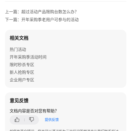
活
动
上一篇：超过活动产品限购台数怎么办？
下一篇：开年采购季老用户可参与的活动
开
年
采
相关文档
购
季
热门活动
开年采购季活动时间
开
限时秒杀专区
年
新人抢购专区
采
企业用户专区
购
季
活
意见反馈
动
时
文档内容是否对您有帮助？
间
提供反馈
开