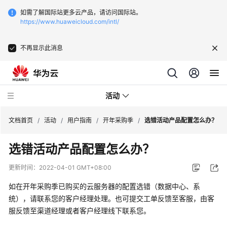
如需了解国际站更多云产品，请访问国际站。
https://www.huaweicloud.com/intl/
不再显示此消息
活动
文档首页
/
活动
/
用户指南
/
开年采购季
/
选错活动产品配置怎么办？
选错活动产品配置怎么办？
用
户
更新时间：
2022-04-01 GMT+08:00
指
南
如在开年采购季已购买的云服务器的配置选错（数据中心、系
统），请联系您的客户经理处理。也可提交工单反馈至客服，由客
热
服反馈至渠道经理或者客户经理线下联系您。
门