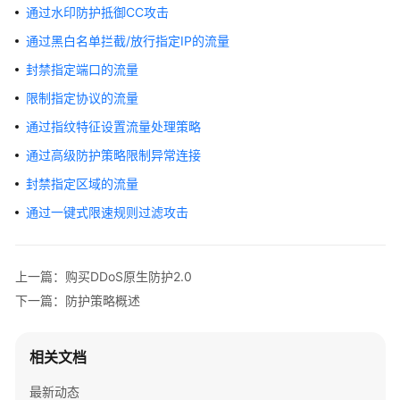
介
通过水印防护抵御CC攻击
绍
通过黑白名单拦截/放行指定IP的流量
计
封禁指定端口的流量
费
限制指定协议的流量
说
通过指纹特征设置流量处理策略
明
通过高级防护策略限制异常连接
快
封禁指定区域的流量
速
入
通过一键式限速规则过滤攻击
门
用
上一篇：购买DDoS原生防护2.0
户
下一篇：防护策略概述
指
南
相关文档
DDoS
原
最新动态