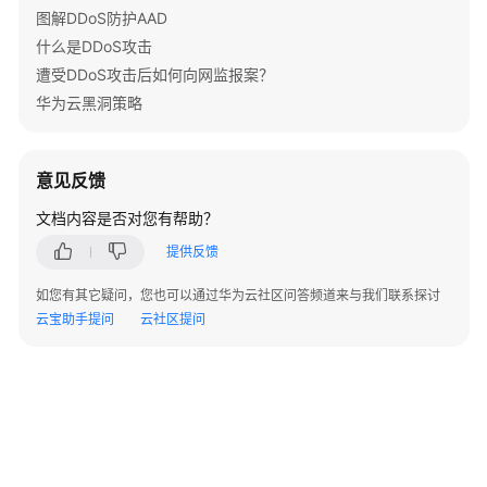
生
图解DDoS防护AAD
基
什么是DDoS攻击
础
遭受DDoS攻击后如何向网监报案？
防
华为云黑洞策略
护
操
作
指
意见反馈
南
文档内容是否对您有帮助？
DDoS
提供反馈
原
如您有其它疑问，您也可以通过华为云社区问答频道来与我们联系探讨
生
云宝助手提问
云社区提问
高
级
防
护
操
作
指