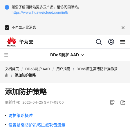
如需了解国际站更多云产品，请访问国际站。
https://www.huaweicloud.com/intl/
不再显示此消息
DDoS防护 AAD
文档首页
/
DDoS防护 AAD
/
用户指南
/
DDoS原生高级防护操作指
南
/
添加防护策略
最
添加防护策略
新
动
更新时间：
2025-04-25 GMT+08:00
态
防护策略概述
产
设置基础防护策略拦截攻击流量
品