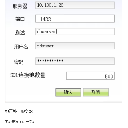
天
心
天
思
数
字
化
工
厂
解
决
方
案
数
码
大
配置补丁服务器
方
CAXA
图4
安装U9C产品4
研