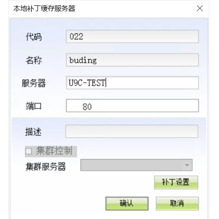
发
制
造
一
体
化
解
决
方
案
用
友
装
备
制
造
企
业
数