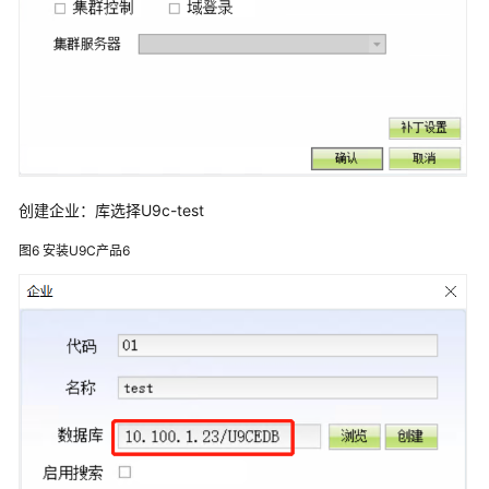
实
施
步
骤
VPC
的
规
划
创建企业：库选择U9c-test
和
开
图6
安装U9C产品6
通
云
数
据
库
RDS
SQL
部