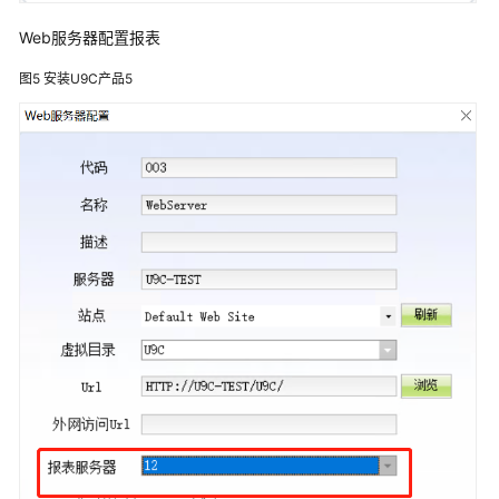
字
化
Web服务器配置报表
解
图5
安装U9C产品5
决
方
案
方
案
概
述
资
源
和
成
本
规
划