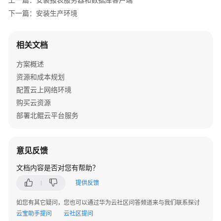
下一篇：安装生产环境
弹
性
相关文档
IP
绑
方案概述
定
资源和成本规划
ECS
配置云上网络环境
配
购买云资源
置
部署北鲲云平台服务
服
务
器
意见反馈
安
文档内容是否对您有帮助？
装
提供反馈
SQL
SERVER
如您有其它疑问，您也可以通过华为云社区问答频道来与我们联系探讨
客
云宝助手提问
云社区提问
户