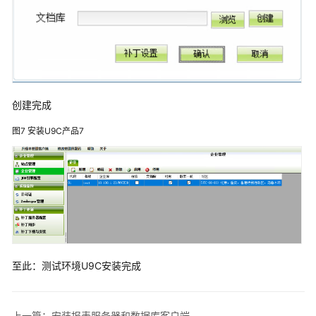
署
U9C
安
装
部
署
创建完成
安
图7
安装U9C产品7
装
测
试
环
境
购
买
至此：测试环境U9C安装完成
ECS
服
务
器
上一篇：安装报表服务器和数据库客户端