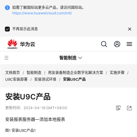
如需了解国际站更多云产品，请访问国际站。
https://www.huaweicloud.com/intl/
不再显示此消息
智能制造
文档首页
/
智能制造
/
用友装备制造企业数字化解决方案
/
实施步骤
/
U9C安装部署
/
安装测试环境
/
安装U9C产品
华
安装U9C产品
为
云
更新时间：
2024-04-18 GMT+08:00
芯
片
安装报表服务器—添加本地报表
EDA
图1
安装U9C产品1
云