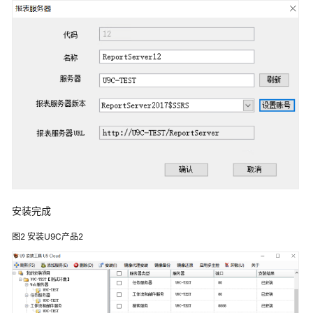
服
务
解
决
方
案
映
云
科
技
车
联
网
安装完成
数
据
图2
安装U9C产品2
基
础
设
施