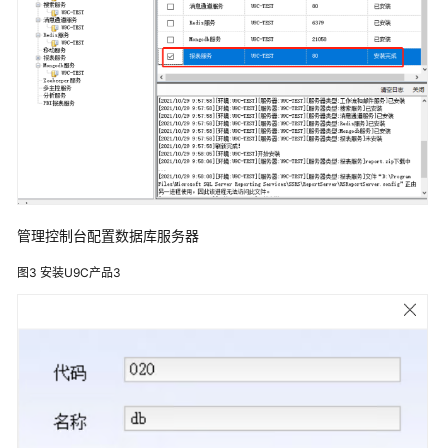
解
决
方
案
美
云
智
数
产
品
管理控制台配置数据库服务器
企
划
图3
安装U9C产品3
数
字
化
解
决
方
案