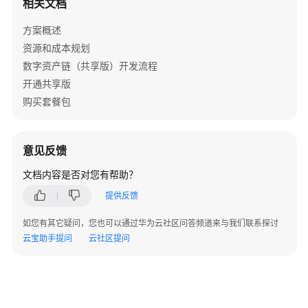
相关文档
Thoughtworks
方案概述
DevSecOps
服
资源和成本规划
务
数字资产链（共享版）开发流程
解
开通共享版
决
购买套餐包
方
案
实
意见反馈
践
文档内容是否对您有帮助？
方
提供反馈
案
概
如您有其它疑问，您也可以通过华为云社区问答频道来与我们联系探讨
述
云宝助手提问
云社区提问
资
源
和
成