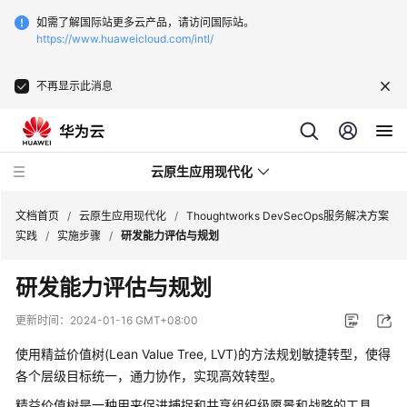
如需了解国际站更多云产品，请访问国际站。
https://www.huaweicloud.com/intl/
不再显示此消息
云原生应用现代化
文档首页
/
云原生应用现代化
/
Thoughtworks DevSecOps服务解决方案
实践
/
实施步骤
/
研发能力评估与规划
华
研发能力评估与规划
为
云
更新时间：
2024-01-16 GMT+08:00
数
字
使用精益价值树(Lean Value Tree, LVT)的方法规划敏捷转型，使得
资
各个层级目标统一，通力协作，实现高效转型。
产
精益价值树是一种用来促进捕捉和共享组织级愿景和战略的工具。