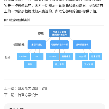
管
它是一种树型结构，因为一切都源于企业高层商业愿景。树型结构
理
上的一切都是根据成效来表达的，所以它都将给组织提供价值。
基
图1
精益价值树实例
于
CCI
的
CCE
容
器
集
群
极
致
弹
性
转
上一篇：研发能力调研与诊断
换
下一篇：转型方案设计
架
构