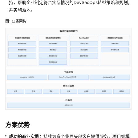
持，帮助企业制定符合实际情况的DevSecOps转型策略和规划，
决
并实施落地。
方
案
图1
业务架构
实
践
方
案
概
述
资
源
和
成
本
规
划
方案优势
实
成功的商业实践：
持续为多个业界头部客户提供服务，项目规模