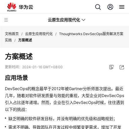
云原生应用现代化
文档首页
/
云原生应用现代化
/
Thoughtworks DevSecOps服务解决方案
实践
/
方案概述
华
方案概述
为
云
更新时间：
2024-01-16 GMT+08:00
数
应用场景
字
资
DevSecOps的概念最早于2012年被Gartner分析师首次提出。最近
产
几年，随着对软件研发质量与效能的重视，大型企业对DevSecOps
管
引入占比逐年递增。然而，企业在引入DevSecOps时候，往往遇到
理
以下的挑战：
基
缺乏明确的软件研发目标，并没有明确的优先级和战略规划；
于
需求不明确、导致团队在开发过程中频繁变更需求，增加了开发
CCI