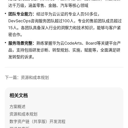
施
达千万级，涵盖零售、金融、汽车等核心领域
步
团队专业能力：
经过华为云认证的专业人员50多位，
骤
DevSecOps咨询服务团队超过100人，专业的售前团队成员超过
15人。各团队具备深入行业的洞察力和技术知识，能够与客户紧
附
密合作。
录：
常
服务场景完整：
熟练掌握华为云CodeArts、Board等关键平台产
见
品，支持包括研发诊断、转型规划、实施，赋能等，全面满足研
问
发转型的诉求。
题
修
下一篇：资源和成本规划
订
记
录
相关文档
文
方案概述
档
资源和成本规划
下
数字资产链（共享版）开发流程
载