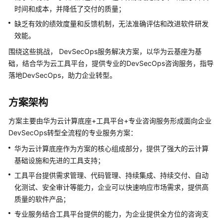
时间和成本，并降低了交付的质量；
的
CCE
缺乏有效的绩效度量和反馈机制，无法准确评估和改进软件研发
容
效能。
器
围绕这些挑战， DevSecOps服务解决方案，以华为云基座为基
集
础，结合华为云工具平台，提供专业的DevSecOps咨询服务，指导
群
落地DevSecOps，助力企业转型。
极
致
弹
方案架构
性
转
方案主要由华为云计算底座+工具平台+专业咨询服务形成面向企业
换
DevSecOps转型全流程的专业服务方案：
架
华为云计算底座作为方案的核心组成部分，提供了强大的云计算
构
基础设施和先进的工具支持；
Thoughtworks
工具平台提供需求管理、代码管理、持续集成、持续交付、自动
DevSecOps
化测试、安全审计等能力，企业可以快速响应市场需求，提供高
服
质量的软件产品；
务
专业服务结合工具平台提供的能力，为企业提供全方位的咨询支
解