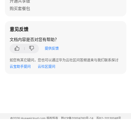
开通共享版
购买套餐包
通
用
参
意见反馈
考
文档内容是否对您有帮助？
产
提供反馈
品
如您有其它疑问，您也可以通过华为云社区问答频道来与我们联系探讨
术
云宝助手提问
云社区提问
语
责
任
共
担
云
©2026 Huaweicloud.com 版权所有
黔ICP备20004760号-14
苏B2-20130048号
服
A2.B1.B2-20070312
务
增值电信业务经营许可证：B1.B2-20200593 | 代理域名注册服务机构：新网、西数