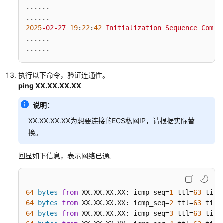
......

客
户
2025
-02-27
19
:
22
:
42
Initialization
Sequence
Compl
端
......

日
......
志
显
示
执行以下命令，验证连通性。
“Cannot
ping XX.XX.XX.XX
load
说明：
CA
certificate
XX.XX.XX.XX为想要连接的ECS私网IP，请根据实际替
file
换。
[[INLINE]]
(no
回显如下信息，表示网络已通。
entries
were
read)”
64
bytes
from
 XX.XX.XX.XX: icmp_seq=
1
 ttl=
63
 time
64
bytes
from
 XX.XX.XX.XX: icmp_seq=
2
 ttl=
63
 time
客
64
bytes
from
 XX.XX.XX.XX: icmp_seq=
3
 ttl=
63
 time
户