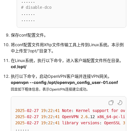
连
# disable-dco
接
......

失
......
败
保存conf配置文件。
客
将conf配置文件用Xftp文件传输工具上传到Linux系统。本示例
户
中上传至
“/opt/”
目录下。
端
日
在Linux系统，执行以下命令，进入客户端配置文件所在目录。
志
cd /opt/
显
执行以下命令，启动OpenVPN客户端并连接VPN网关。
示
openvpn --config /opt/openvpn_config_user-01.conf
“Connection
回显如下粗体信息，表示OpenVPN连接建立成功。
failed
to
establish
within
2025
-02-27
19
:
22
:
41
Note
: 
Kernel
support
for
ovpn
given
2025
-02-27
19
:
22
:
41
OpenVPN
2.6
.12
x86_64-pc-linu
time”
2025
-02-27
19
:
22
:
41
library
versions
: 
OpenSSL
3.3
......
