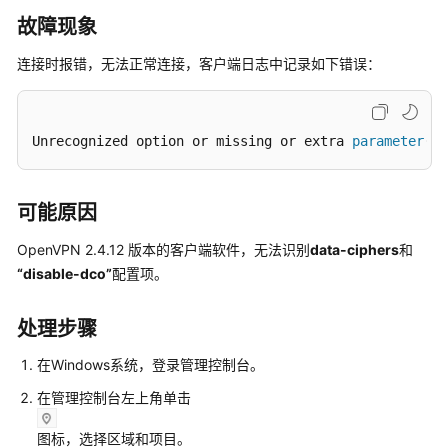
介
绍
故障现象
连接时报错，无法正常连接，客户端日志中记录如下错误：
计
费
说
明
Unrecognized option or missing or extra 
parameter
(s)
快
速
可能原因
入
门
OpenVPN 2.4.12 版本的客户端软件，无法识别
data-ciphers
和
“disable-dco”
配置项。
用
户
处理步骤
指
南
在Windows系统，登录管理控制台。
在管理控制台左上角单击
管
理
图标，选择区域和项目。