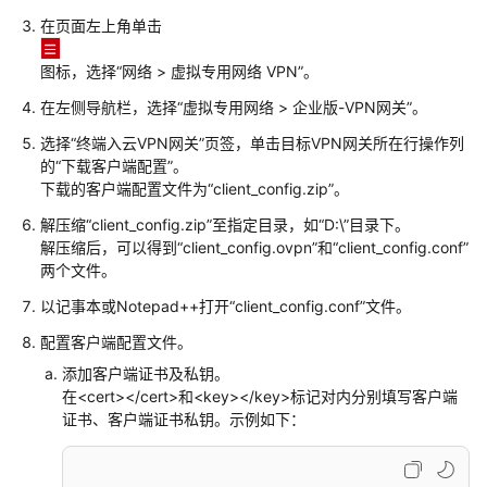
员
指
在页面左上角单击
南
图标，选择
“
网络
>
虚拟专用网络 VPN
”
。
最
在左侧导航栏，选择
“
虚拟专用网络
>
企业版-VPN网关
”
。
佳
选择“终端入云VPN网关”页签，单击目标VPN网关所在行操作列
实
的
“下载客户端配置”
。
践
下载的客户端配置文件为
“client_config.zip”
。
故
解压缩“client_config.zip”至指定目录，如
“D:\”
目录下。
障
解压缩后，可以得到
“client_config.ovpn”
和
“client_config.conf”
排
两个文件。
除
以记事本或Notepad++打开
“client_config.conf”
文件。
配置客户端配置文件。
站
点
添加客户端证书及私钥。
入
在<cert></cert>和<key></key>标记对内分别填写客户端
云
证书、客户端证书私钥。
示例如下：
VPN
企
业