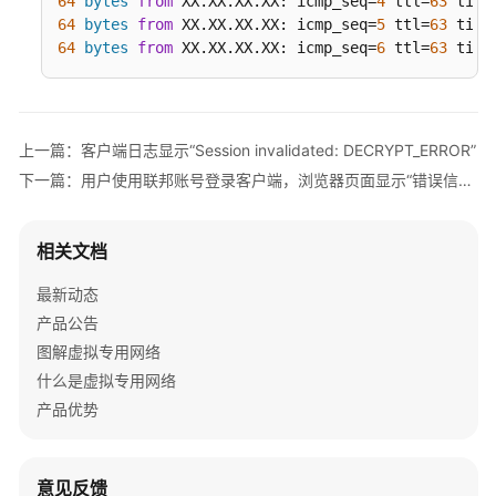
64
bytes
from
 XX.XX.XX.XX: icmp_seq=
4
 ttl=
63
 time
端
64
bytes
from
 XX.XX.XX.XX: icmp_seq=
5
 ttl=
63
 time
日
64
bytes
from
 XX.XX.XX.XX: icmp_seq=
6
 ttl=
63
 time
志
显
示
“error:068000A8:asn1
上一篇：客户端日志显示“Session invalidated: DECRYPT_ERROR”
encoding
下一篇：用户使用联邦账号登录客户端，浏览器页面显示“错误信息：用户缺少vpn:system:loginP2cVpnBySSO权限，请联系管理员添加。”
routines:wrong
tag”
相关文档
客
户
最新动态
端
产品公告
日
图解虚拟专用网络
志
显
什么是虚拟专用网络
示
产品优势
“OpenSSL:
error:0A000086:SSL
routines::certificate
意见反馈