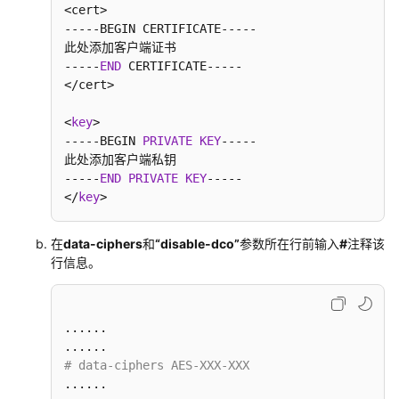
<cert>

版
-----BEGIN CERTIFICATE-----

此处添加客户端证书

站
-----
END
 CERTIFICATE-----

点
</cert>

入
云
<
key
>

VPN
-----BEGIN 
PRIVATE
KEY
-----

经
此处添加客户端私钥

典
-----
END
PRIVATE
KEY
-----

</
key
>
版
终
在
data-ciphers
和
“disable-dco”
参数所在行前输入
#
注释该
端
行信息。
入
云
VPN
......

客
# data-ciphers AES-XXX-XXX   
户
......

端