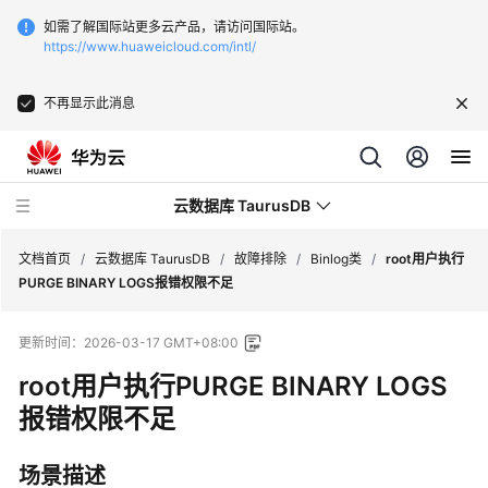
如需了解国际站更多云产品，请访问国际站。
https://www.huaweicloud.com/intl/
不再显示此消息
云数据库 TaurusDB
文档首页
/
云数据库 TaurusDB
/
故障排除
/
Binlog类
/
root用户执行
PURGE BINARY LOGS报错权限不足
更新时间：
2026-03-17 GMT+08:00
root用户执行PURGE BINARY LOGS
最
新
报错权限不足
动
态
场景描述