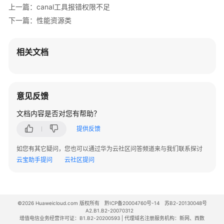
上一篇：canal工具报错权限不足
内
核
下一篇：性能资源类
介
绍
相关文档
用
户
指
意见反馈
南
文档内容是否对您有帮助？
最
提供反馈
佳
实
如您有其它疑问，您也可以通过华为云社区问答频道来与我们联系探讨
践
云宝助手提问
云社区提问
性
能
白
©2026 Huaweicloud.com 版权所有
黔ICP备20004760号-14
苏B2-20130048号
皮
A2.B1.B2-20070312
增值电信业务经营许可证：B1.B2-20200593 | 代理域名注册服务机构：新网、西数
书