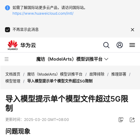
如需了解国际站更多云产品，请访问国际站。
https://www.huaweicloud.com/intl/
不再显示此消息
魔坊（ModelArts）模型训推平台
文档首页
/
魔坊（ModelArts）模型训推平台
/
故障排除
/
推理部署
/
模型管理
/
导入模型提示单个模型文件超过5G限制
最
导入模型提示单个模型文件超过5G限
新
制
动
态
更新时间：
2025-03-20 GMT+08:00
服
问题现象
务