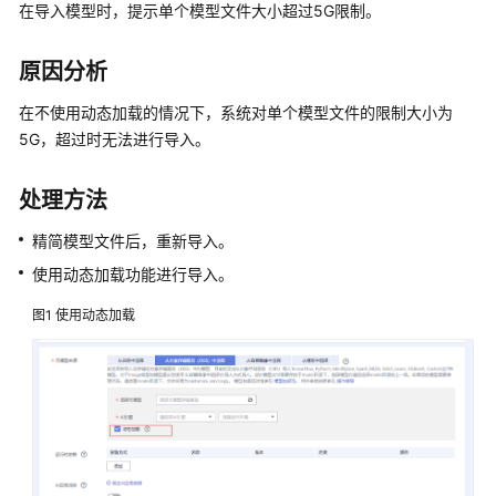
公
在导入模型时，提示单个模型文件大小超过5G限制。
告
原因分析
产
品
在不使用动态加载的情况下，系统对单个模型文件的限制大小为
介
5G，超过时无法进行导入。
绍
处理方法
计
费
精简模型文件后，重新导入。
说
使用动态加载功能进行导入。
明
图1
使用动态加载
快
速
入
门
数
据