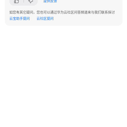
提供反馈
评
测
如您有其它疑问，您也可以通过华为云社区问答频道来与我们联系探讨
云宝助手提问
云社区提问
模
型
调
用
镜
像
管
理
算
力
资
©2026 Huaweicloud.com 版权所有
黔ICP备20004760号-14
苏B2-20130048号
源
A2.B1.B2-20070312
管
增值电信业务经营许可证：B1.B2-20200593 | 代理域名注册服务机构：新网、西数
理
电子营业执照
贵公网安备 52990002000093号