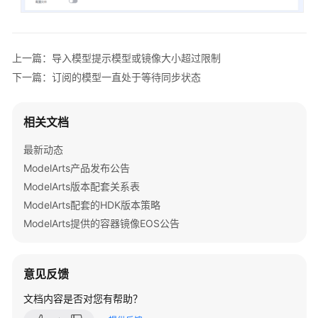
准
备
模
上一篇：导入模型提示模型或镜像大小超过限制
型
下一篇：订阅的模型一直处于等待同步状态
开
发
相关文档
模
最新动态
型
训
ModelArts产品发布公告
练
ModelArts版本配套关系表
ModelArts配套的HDK版本策略
推
ModelArts提供的容器镜像EOS公告
理
部
署
意见反馈
模
文档内容是否对您有帮助？
型