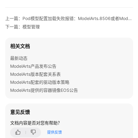
公
告
上一篇：Pod模型配置加载失败报错：ModelArts.8506或者ModelArts.8507
产
下一篇：模型管理
品
介
绍
相关文档
最新动态
计
费
ModelArts产品发布公告
说
ModelArts版本配套关系表
明
ModelArts配套的驱动版本策略
ModelArts提供的容器镜像EOS公告
快
速
入
意见反馈
门
文档内容是否对您有帮助？
数
提供反馈
据