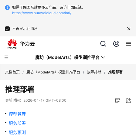
如需了解国际站更多云产品，请访问国际站。
https://www.huaweicloud.com/intl/
不再显示此消息
魔坊（ModelArts）模型训推平台
文档首页
/
魔坊（ModelArts）模型训推平台
/
故障排除
/
推理部署
推理部署
最
新
更新时间：
2026-04-17 GMT+08:00
动
态
模型管理
服务部署
服
务
服务预测